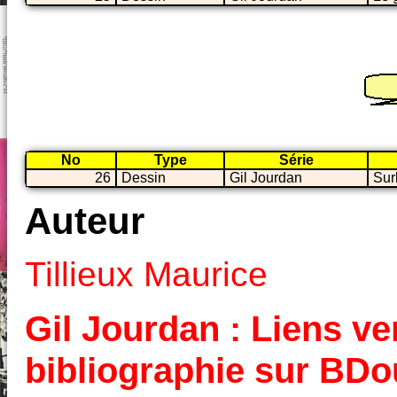
No
Type
Série
26
Dessin
Gil Jourdan
Sur
Auteur
Tillieux Maurice
Gil Jourdan : Liens ver
bibliographie sur BD