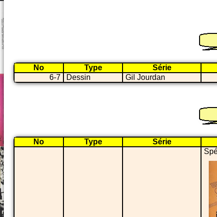
No
Type
Série
6-7
Dessin
Gil Jourdan
No
Type
Série
Spé