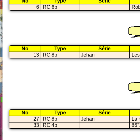
No
Type
Série
6
RC 6p
Robe
No
Type
Série
13
RC 8p
Jehan
Les
No
Type
Série
27
RC 8p
Jehan
La 
33
RC 4p
86°