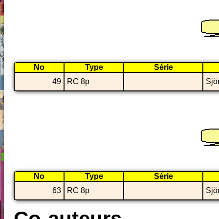
No
Type
Série
49
RC 8p
Sjö
No
Type
Série
63
RC 8p
Sjör
Co-auteurs