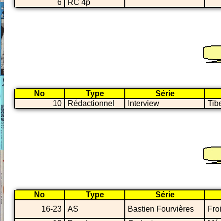
6
RC 4p
No
Type
Série
10
Rédactionnel
Interview
Tib
No
Type
Série
16-23
AS
Bastien Fourvières
Fro