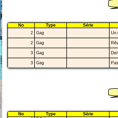
No
Type
Série
2
Gag
Un 
2
Gag
Rêv
3
Gag
Dem
3
Gag
Pas
No
Type
Série