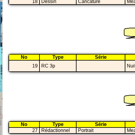
18
Dessin
Caricature
Méa
No
Type
Série
19
RC 3p
Nui
No
Type
Série
27
Rédactionnel
Portrait
Mea