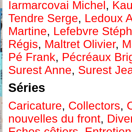
Iarmarcovai Michel
,
Kau
Tendre Serge
,
Ledoux A
Martine
,
Lefebvre Stép
Régis
,
Maltret Olivier
,
M
Pé Frank
,
Pécréaux Brig
Surest Anne
,
Surest Jea
Séries
Caricature
,
Collectors
,
C
nouvelles du front
,
Diver
Echos côtiers
,
Entretien