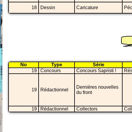
18
Dessin
Caricature
Péc
No
Type
Série
19
Concours
Concours Sapristi !
Rés
Dernières nouvelles
19
Rédactionnel
du front
19
Rédactionnel
Collectors
Col