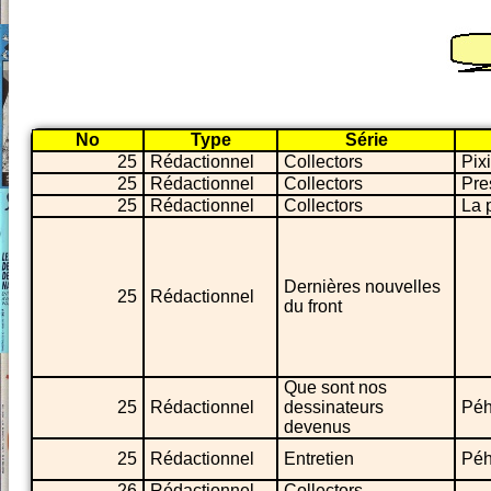
No
Type
Série
25
Rédactionnel
Collectors
Pixi
25
Rédactionnel
Collectors
Pre
25
Rédactionnel
Collectors
La 
Dernières nouvelles
25
Rédactionnel
du front
Que sont nos
25
Rédactionnel
dessinateurs
Péh
devenus
25
Rédactionnel
Entretien
Péh
26
Rédactionnel
Collectors