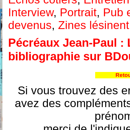
Interview
,
Portrait
,
Pub 
devenus
,
Zines lésinent
Pécréaux Jean-Paul : L
bibliographie sur BD
Retou
Si vous trouvez des e
avez des compléments à
prénoms
merci de l'indique