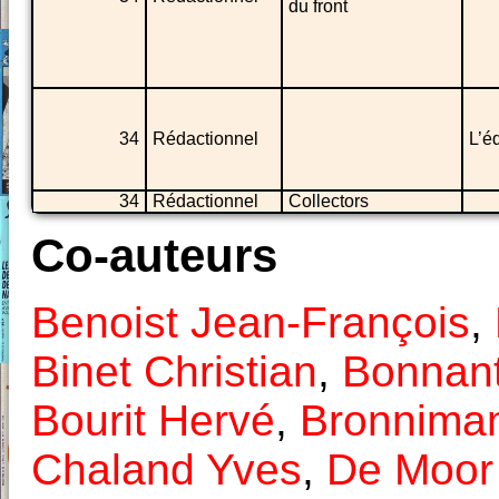
du front
34
Rédactionnel
L’é
34
Rédactionnel
Collectors
Co-auteurs
Benoist Jean-François
,
Binet Christian
,
Bonnant
Bourit Hervé
,
Bronnima
Chaland Yves
,
De Moor