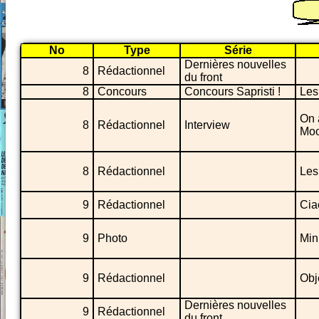
No
Type
Série
Dernières nouvelles
8
Rédactionnel
du front
8
Concours
Concours Sapristi !
Les
On 
8
Rédactionnel
Interview
Moo
8
Rédactionnel
Les
9
Rédactionnel
Cia
9
Photo
Min
9
Rédactionnel
Obj
Dernières nouvelles
9
Rédactionnel
du front