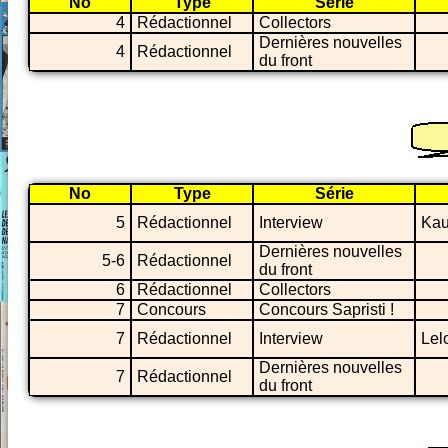
No
Type
Série
4
Rédactionnel
Collectors
Dernières nouvelles
4
Rédactionnel
du front
No
Type
Série
5
Rédactionnel
Interview
Kau
Dernières nouvelles
5-6
Rédactionnel
du front
6
Rédactionnel
Collectors
7
Concours
Concours Sapristi !
7
Rédactionnel
Interview
Lel
Dernières nouvelles
7
Rédactionnel
du front