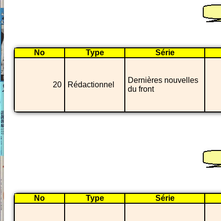
No
Type
Série
Dernières nouvelles
20
Rédactionnel
du front
No
Type
Série