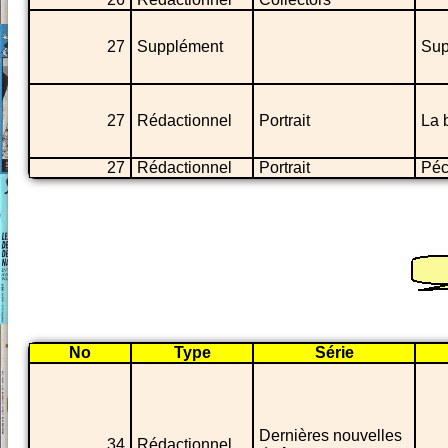
27
Supplément
Sup
27
Rédactionnel
Portrait
La 
27
Rédactionnel
Portrait
Péc
No
Type
Série
Dernières nouvelles
34
Rédactionnel