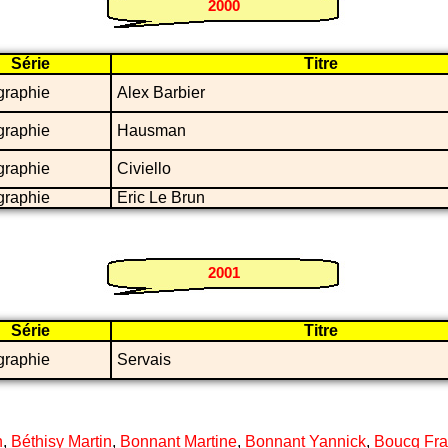
2000
Série
Titre
graphie
Alex Barbier
graphie
Hausman
graphie
Civiello
graphie
Eric Le Brun
2001
Série
Titre
graphie
Servais
n
,
Béthisy Martin
,
Bonnant Martine
,
Bonnant Yannick
,
Boucq Fra