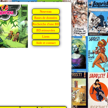
Nouveau
Bases de données
Recherche d'une BD
BD retrouvées
Liens
Aide et contact