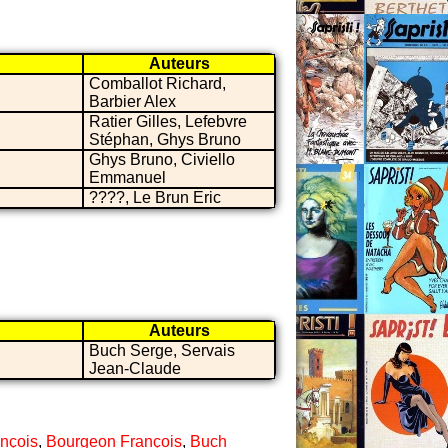
Auteurs
Comballot Richard,
Barbier Alex
Ratier Gilles, Lefebvre
Stéphan, Ghys Bruno
Ghys Bruno, Civiello
Emmanuel
????, Le Brun Eric
Auteurs
Buch Serge, Servais
Jean-Claude
nçois
,
Bourgeon François
,
Buch