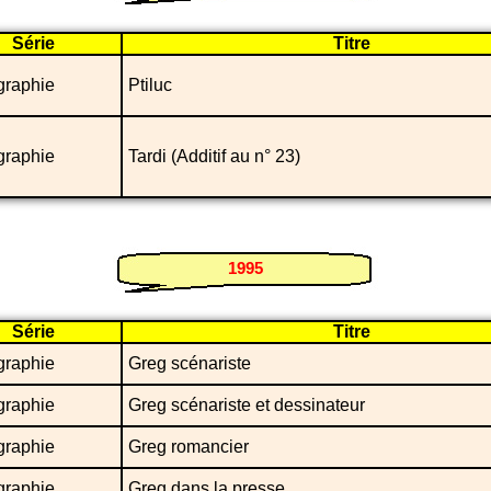
Série
Titre
graphie
Ptiluc
graphie
Tardi (Additif au n° 23)
1995
Série
Titre
graphie
Greg scénariste
graphie
Greg scénariste et dessinateur
graphie
Greg romancier
graphie
Greg dans la presse