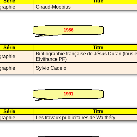
Série
Titre
graphie
Giraud-Moebius
1986
Série
Titre
Bibliographie française de Jésus Duran (tous e
graphie
Elvifrance PF)
graphie
Sylvio Cadelo
1991
Série
Titre
graphie
Les travaux publicitaires de Walthéry