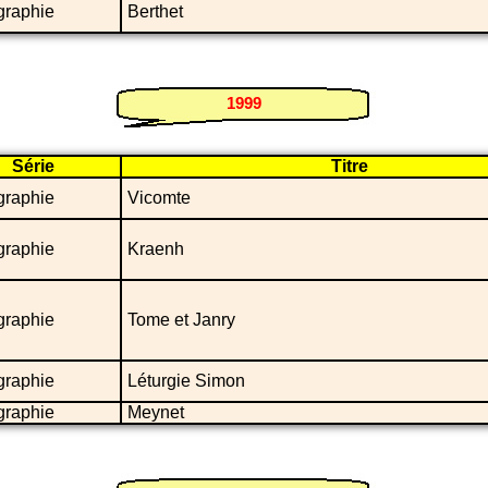
graphie
Berthet
1999
Série
Titre
graphie
Vicomte
graphie
Kraenh
graphie
Tome et Janry
graphie
Léturgie Simon
graphie
Meynet