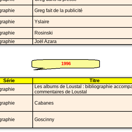
graphie
Greg fait de la publicité
graphie
Yslaire
graphie
Rosinski
graphie
Joël Azara
1996
Série
Titre
Les albums de Loustal : bibliographie accom
graphie
commentaires de Loustal
graphie
Cabanes
graphie
Goscinny