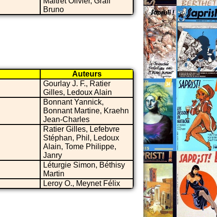
Maltret Olivier, Graff
Bruno
Auteurs
Gourlay J. F., Ratier
Gilles, Ledoux Alain
Bonnant Yannick,
Bonnant Martine, Kraehn
Jean-Charles
Ratier Gilles, Lefebvre
Stéphan, Phil, Ledoux
Alain, Tome Philippe,
Janry
Léturgie Simon, Béthisy
Martin
Leroy O., Meynet Félix