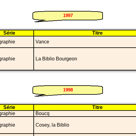
1997
Série
Titre
graphie
Vance
graphie
La Biblio Bourgeon
1998
Série
Titre
graphie
Boucq
graphie
Cosey, la Biblio