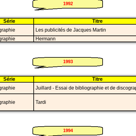
1992
Série
Titre
graphie
Les publicités de Jacques Martin
graphie
Hermann
1993
Série
Titre
graphie
Juillard - Essai de bibliographie et de discogr
graphie
Tardi
1994