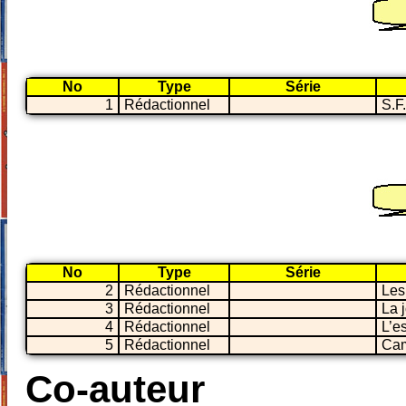
No
Type
Série
1
Rédactionnel
S.F
No
Type
Série
2
Rédactionnel
Les
3
Rédactionnel
La 
4
Rédactionnel
L’es
5
Rédactionnel
Ca
Co-auteur