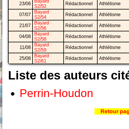
Bayard
23/06
Rédactionnel
Athlétisme
S2/52
Bayard
07/07
Rédactionnel
Athlétisme
S2/54
Bayard
21/07
Rédactionnel
Athlétisme
S2/56
Bayard
04/08
Rédactionnel
Athlétisme
S2/58
Bayard
11/08
Rédactionnel
Athlétisme
S2/59
Bayard
25/08
Rédactionnel
Athlétisme
S2/61
Liste des auteurs cit
Perrin-Houdon
Retour pa