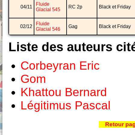
Fluide
04/11
RC 2p
Black et Friday
Glacial 545
Fluide
02/12
Gag
Black et Friday
Glacial 546
Liste des auteurs cit
Corbeyran Eric
Gom
Khattou Bernard
Légitimus Pascal
Retour pa