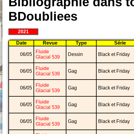
Bibliographie dans to
BDoubliees
2021
Date
Revue
Type
Série
Fluide
06/05
Dessin
Black et Friday
Glacial 539
Fluide
06/05
Gag
Black et Friday
Glacial 539
Fluide
06/05
Gag
Black et Friday
Glacial 539
Fluide
06/05
Gag
Black et Friday
Glacial 539
Fluide
06/05
Gag
Black et Friday
Glacial 539