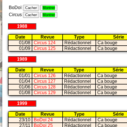
BoDoï
Cacher
Montrer
Circus
Cacher
Montrer
1988
Date
Revue
Type
Série
01/08
Circus 124
Rédactionnel
Ca bouge
01/09
Circus 125
Rédactionnel
Ca bouge
1989
Date
Revue
Type
Série
01/01
Circus 126
Rédactionnel
Ca bouge
01/04
Circus 127
Rédactionnel
Ca bouge
01/06
Circus 128
Rédactionnel
Ca bouge
01/08
Circus 129
Rédactionnel
Ca bouge
1999
Date
Revue
Type
Série
23/10
BoDoï 24
Rédactionnel
Ca bouge
27/11
BoDoï 25
Rédactionnel
Ca bouge