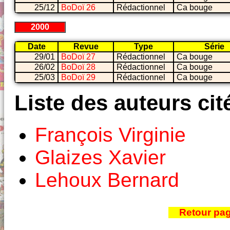
25/12
BoDoï 26
Rédactionnel
Ca bouge
2000
Date
Revue
Type
Série
29/01
BoDoï 27
Rédactionnel
Ca bouge
26/02
BoDoï 28
Rédactionnel
Ca bouge
25/03
BoDoï 29
Rédactionnel
Ca bouge
Liste des auteurs cit
François Virginie
Glaizes Xavier
Lehoux Bernard
Retour pa