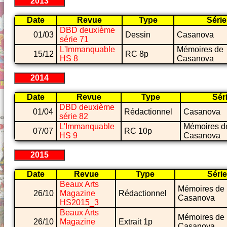
2013
Date
Revue
Type
Série
DBD deuxième
01/03
Dessin
Casanova
série 71
L'Immanquable
Mémoires de
15/12
RC 8p
HS 8
Casanova
2014
Date
Revue
Type
Sér
DBD deuxième
01/04
Rédactionnel
Casanova
série 82
L'Immanquable
Mémoires d
07/07
RC 10p
HS 9
Casanova
2015
Date
Revue
Type
Série
Beaux Arts
Mémoires de
26/10
Magazine
Rédactionnel
Casanova
HS2015_3
Beaux Arts
Mémoires de
26/10
Magazine
Extrait 1p
Casanova