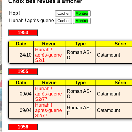
Choix des revues à afficher
Hop !
Cacher
Montrer
Hurrah ! après-guerre
Cacher
Montrer
1953
Date
Revue
Type
Série
Hurrah !
Roman AS-
24/10
après-guerre
Catamount
D
S2/1
1955
Date
Revue
Type
Série
Hurrah !
Roman AS-
09/04
après-guerre
Catamount
D
S2/77
Hurrah !
Roman AS-
09/04
après-guerre
Catamount
F
S2/77
1956