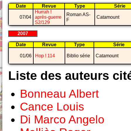
Date
Revue
Type
Série
Hurrah !
Roman AS-
07/04
après-guerre
Catamount
F
S2/129
2007
Date
Revue
Type
Série
01/06
Hop ! 114
Biblio série
Catamount
Liste des auteurs cit
Bonneau Albert
Cance Louis
Di Marco Angelo