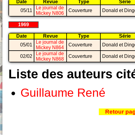
Date
Revue
Type
Série
Le journal de
05/11
Couverture
Donald et Ding
Mickey N806
1969
Date
Revue
Type
Série
Le journal de
05/01
Couverture
Donald et Ding
Mickey N864
Le journal de
02/02
Couverture
Donald et Ding
Mickey N868
Liste des auteurs cit
Guillaume René
Retour pa