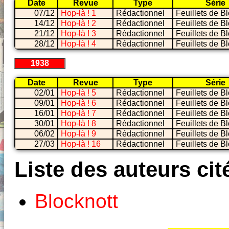
Date
Revue
Type
Série
07/12
Hop-là ! 1
Rédactionnel
Feuillets de B
14/12
Hop-là ! 2
Rédactionnel
Feuillets de B
21/12
Hop-là ! 3
Rédactionnel
Feuillets de B
28/12
Hop-là ! 4
Rédactionnel
Feuillets de B
1938
Date
Revue
Type
Série
02/01
Hop-là ! 5
Rédactionnel
Feuillets de B
09/01
Hop-là ! 6
Rédactionnel
Feuillets de B
16/01
Hop-là ! 7
Rédactionnel
Feuillets de B
30/01
Hop-là ! 8
Rédactionnel
Feuillets de B
06/02
Hop-là ! 9
Rédactionnel
Feuillets de B
27/03
Hop-là ! 16
Rédactionnel
Feuillets de B
Liste des auteurs cit
Blocknott