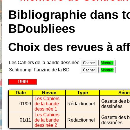
Bibliographie dans to
BDoubliees
Choix des revues à aff
Les Cahiers de la bande dessinée
Cacher
Montrer
Schtroumpf Fanzine de la BD
Cacher
Montrer
1969
Date
Revue
Type
Série
Les Cahiers
Gazette des 
01/09
de la bande
Rédactionnel
dessinées
dessinée 1
Les Cahiers
Gazette des 
01/11
de la bande
Rédactionnel
dessinées
dessinée 2