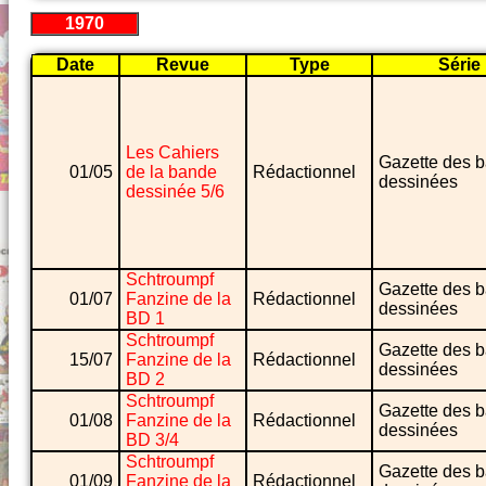
1970
Date
Revue
Type
Série
Les Cahiers
Gazette des 
01/05
de la bande
Rédactionnel
dessinées
dessinée 5/6
Schtroumpf
Gazette des 
01/07
Fanzine de la
Rédactionnel
dessinées
BD 1
Schtroumpf
Gazette des 
15/07
Fanzine de la
Rédactionnel
dessinées
BD 2
Schtroumpf
Gazette des 
01/08
Fanzine de la
Rédactionnel
dessinées
BD 3/4
Schtroumpf
Gazette des 
01/09
Fanzine de la
Rédactionnel