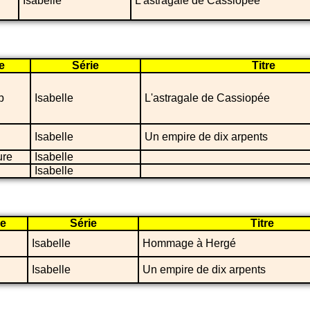
Isabelle
L'astragale de Cassiopée
e
Série
Titre
p
Isabelle
L'astragale de Cassiopée
Isabelle
Un empire de dix arpents
ure
Isabelle
Isabelle
e
Série
Titre
Isabelle
Hommage à Hergé
Isabelle
Un empire de dix arpents