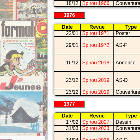
18/12
Spirou 1966
Couvertur
1976
Date
Revue
Type
22/01
Spirou 1971
Poster
29/01
Spirou 1972
AS-F
16/12
Spirou 2018
Annonce
23/12
Spirou 2019
AS-D
23/12
Spirou 2019
Couvertur
1977
Date
Revue
Type
17/02
Spirou 2027
Dessin
31/03
Spirou 2033
Couvertur