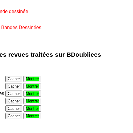
ande dessinée
e Bandes Dessinées
les revues traitées sur BDoubliees
Cacher
Montrer
Cacher
Montrer
es
Cacher
Montrer
Cacher
Montrer
Cacher
Montrer
Cacher
Montrer