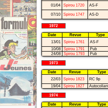
01/04
Spirou 1720
AS-F
07/10
Spirou 1747
AS-D
1972
Date
Revue
Type
13/01
Spirou 1761
AS-F
10/08
Spirou 1791
Pub
24/08
Spirou 1793
Pub
1973
Date
Revue
Type
22/03
Spirou 1823
RC 9p
19/04
Spirou 1827
Autocollan
1974
Date
Revue
Type