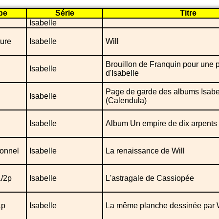
pe
Série
Titre
Isabelle
ure
Isabelle
Will
Brouillon de Franquin pour une 
Isabelle
d'Isabelle
Page de garde des albums Isabe
Isabelle
(Calendula)
Isabelle
Album Un empire de dix arpents
onnel
Isabelle
La renaissance de Will
1/2p
Isabelle
L'astragale de Cassiopée
1p
Isabelle
La même planche dessinée par W