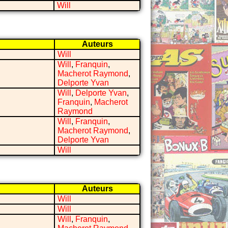
Will
Auteurs
Will
Will
,
Franquin
,
Macherot Raymond
,
Delporte Yvan
Will
,
Delporte Yvan
,
Franquin
,
Macherot
Raymond
Will
,
Franquin
,
Macherot Raymond
,
Delporte Yvan
Will
Auteurs
Will
Will
Will
,
Franquin
,