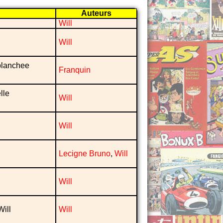
Auteurs
Will
Will
planchee
Franquin
lle
Will
Will
Lecigne Bruno
,
Will
Will
ill
Will