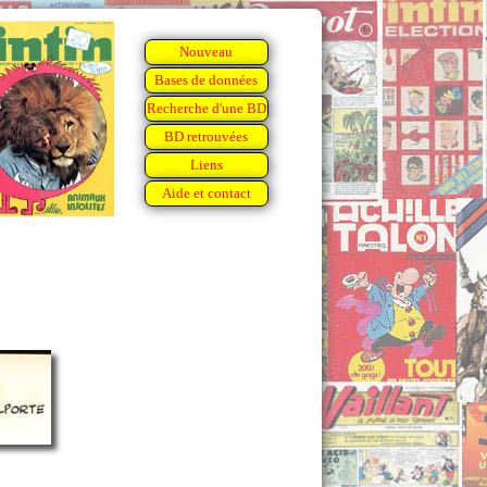
Nouveau
Bases de données
Recherche d'une BD
BD retrouvées
Liens
Aide et contact