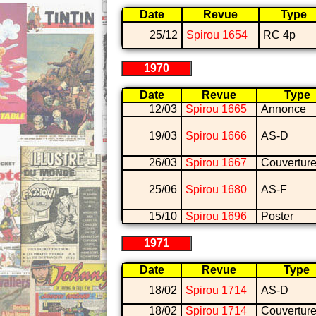
Date
Revue
Type
25/12
Spirou 1654
RC 4p
1970
Date
Revue
Type
12/03
Spirou 1665
Annonce
19/03
Spirou 1666
AS-D
26/03
Spirou 1667
Couvertur
25/06
Spirou 1680
AS-F
15/10
Spirou 1696
Poster
1971
Date
Revue
Type
18/02
Spirou 1714
AS-D
18/02
Spirou 1714
Couvertur