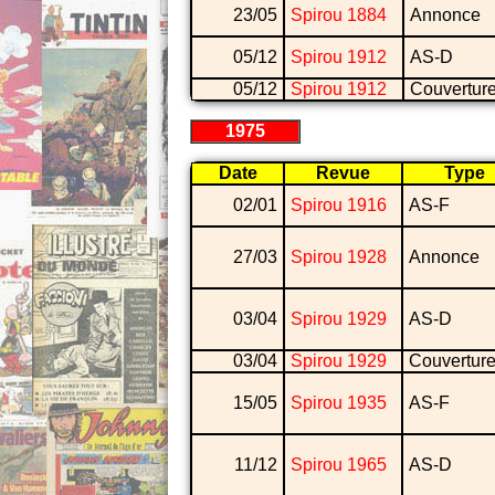
23/05
Spirou 1884
Annonce
05/12
Spirou 1912
AS-D
05/12
Spirou 1912
Couvertur
1975
Date
Revue
Type
02/01
Spirou 1916
AS-F
27/03
Spirou 1928
Annonce
03/04
Spirou 1929
AS-D
03/04
Spirou 1929
Couvertur
15/05
Spirou 1935
AS-F
11/12
Spirou 1965
AS-D