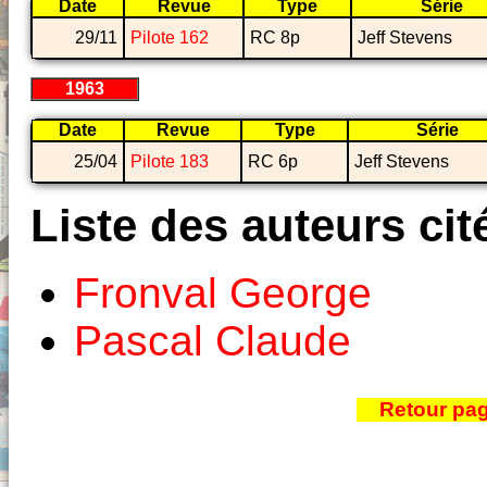
Date
Revue
Type
Série
29/11
Pilote 162
RC 8p
Jeff Stevens
1963
Date
Revue
Type
Série
25/04
Pilote 183
RC 6p
Jeff Stevens
Liste des auteurs cit
Fronval George
Pascal Claude
Retour pa