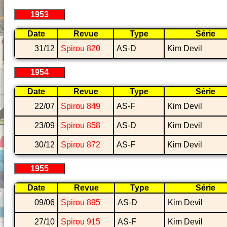
1953
Date
Revue
Type
Série
31/12
Spirou 820
AS-D
Kim Devil
1954
Date
Revue
Type
Série
22/07
Spirou 849
AS-F
Kim Devil
23/09
Spirou 858
AS-D
Kim Devil
30/12
Spirou 872
AS-F
Kim Devil
1955
Date
Revue
Type
Série
09/06
Spirou 895
AS-D
Kim Devil
27/10
Spirou 915
AS-F
Kim Devil