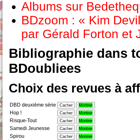
Albums sur Bedethe
BDzoom : « Kim Devil
par Gérald Forton et 
Bibliographie dans to
BDoubliees
Choix des revues à aff
DBD deuxième série
Cacher
Montrer
Hop !
Cacher
Montrer
Risque-Tout
Cacher
Montrer
Samedi Jeunesse
Cacher
Montrer
Spirou
Cacher
Montrer