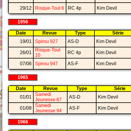
29/12
Risque-Tout 6
RC 4p
Kim Devil
1956
Date
Revue
Type
Série
19/01
Spirou 927
AS-D
Kim Devil
Risque-Tout
26/01
RC 4p
Kim Devil
10
07/06
Spirou 947
AS-F
Kim Devil
1965
Date
Revue
Type
Série
Samedi
01/01
AS-D
Kim Devil
Jeunesse 87
Samedi
01/08
AS-F
Kim Devil
Jeunesse 94
1966