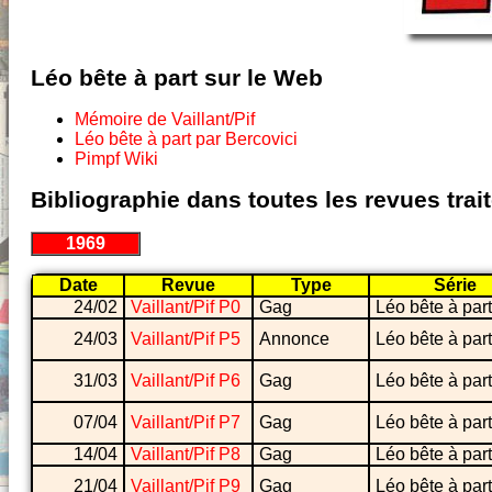
Léo bête à part sur le Web
Mémoire de Vaillant/Pif
Léo bête à part par Bercovici
Pimpf Wiki
Bibliographie dans toutes les revues tra
1969
Date
Revue
Type
Série
24/02
Vaillant/Pif P0
Gag
Léo bête à part
24/03
Vaillant/Pif P5
Annonce
Léo bête à part
31/03
Vaillant/Pif P6
Gag
Léo bête à part
07/04
Vaillant/Pif P7
Gag
Léo bête à part
14/04
Vaillant/Pif P8
Gag
Léo bête à part
21/04
Vaillant/Pif P9
Gag
Léo bête à part