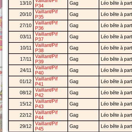
Vaillant/Pif
13/10
Gag
Léo bête à part
P34
Vaillant/Pif
20/10
Gag
Léo bête à part
P35
Vaillant/Pif
27/10
Gag
Léo bête à part
P36
Vaillant/Pif
03/11
Gag
Léo bête à part
P37
Vaillant/Pif
10/11
Gag
Léo bête à part
P38
Vaillant/Pif
17/11
Gag
Léo bête à part
P39
Vaillant/Pif
24/11
Gag
Léo bête à part
P40
Vaillant/Pif
01/12
Gag
Léo bête à part
P41
Vaillant/Pif
08/12
Gag
Léo bête à part
P42
Vaillant/Pif
15/12
Gag
Léo bête à part
P43
Vaillant/Pif
22/12
Gag
Léo bête à part
P44
Vaillant/Pif
29/12
Gag
Léo bête à part
P45