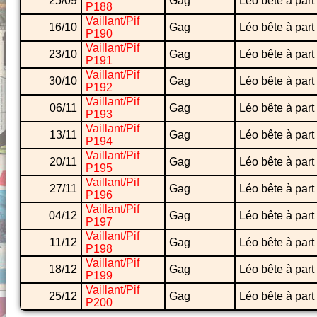
25/09
Gag
Léo bête à part
P188
Vaillant/Pif
16/10
Gag
Léo bête à part
P190
Vaillant/Pif
23/10
Gag
Léo bête à part
P191
Vaillant/Pif
30/10
Gag
Léo bête à part
P192
Vaillant/Pif
06/11
Gag
Léo bête à part
P193
Vaillant/Pif
13/11
Gag
Léo bête à part
P194
Vaillant/Pif
20/11
Gag
Léo bête à part
P195
Vaillant/Pif
27/11
Gag
Léo bête à part
P196
Vaillant/Pif
04/12
Gag
Léo bête à part
P197
Vaillant/Pif
11/12
Gag
Léo bête à part
P198
Vaillant/Pif
18/12
Gag
Léo bête à part
P199
Vaillant/Pif
25/12
Gag
Léo bête à part
P200