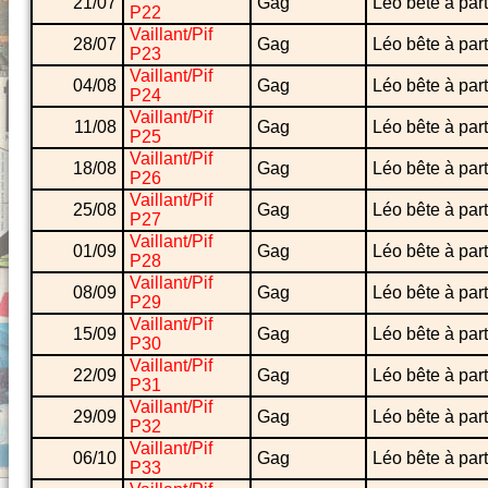
21/07
Gag
Léo bête à part
P22
Vaillant/Pif
28/07
Gag
Léo bête à part
P23
Vaillant/Pif
04/08
Gag
Léo bête à part
P24
Vaillant/Pif
11/08
Gag
Léo bête à part
P25
Vaillant/Pif
18/08
Gag
Léo bête à part
P26
Vaillant/Pif
25/08
Gag
Léo bête à part
P27
Vaillant/Pif
01/09
Gag
Léo bête à part
P28
Vaillant/Pif
08/09
Gag
Léo bête à part
P29
Vaillant/Pif
15/09
Gag
Léo bête à part
P30
Vaillant/Pif
22/09
Gag
Léo bête à part
P31
Vaillant/Pif
29/09
Gag
Léo bête à part
P32
Vaillant/Pif
06/10
Gag
Léo bête à part
P33