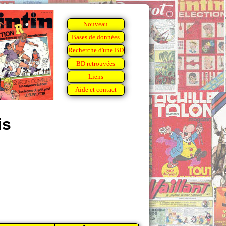
Nouveau
Bases de données
Recherche d'une BD
BD retrouvées
Liens
Aide et contact
is