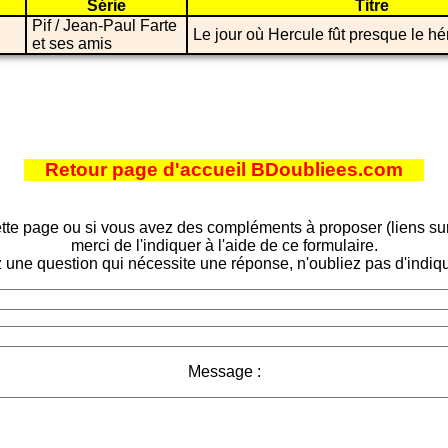
Série
Titre
Pif / Jean-Paul Farte
Le jour où Hercule fût presque le hé
et ses amis
Retour page d'accueil BDoubliees.com
tte page ou si vous avez des compléments à proposer (liens sur d
merci de l'indiquer à l'aide de ce formulaire.
 une question qui nécessite une réponse, n'oubliez pas d'indiqu
Message :