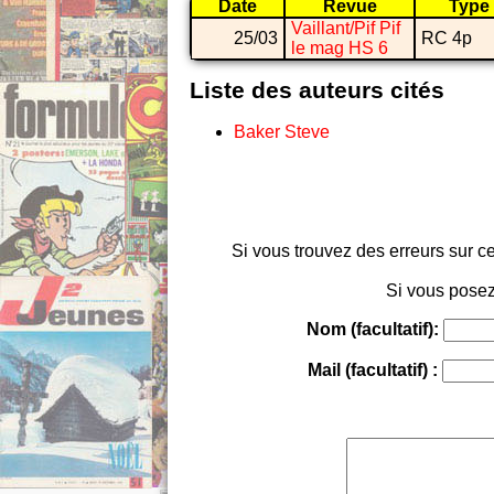
Date
Revue
Type
Vaillant/Pif Pif
25/03
RC 4p
le mag HS 6
Liste des auteurs cités
Baker Steve
Si vous trouvez des erreurs sur ce
Si vous posez
Nom (facultatif):
Mail (facultatif) :