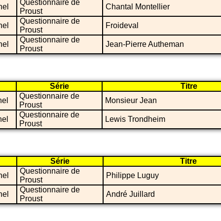
Questionnaire de
nel
Chantal Montellier
Proust
Questionnaire de
nel
Froideval
Proust
Questionnaire de
nel
Jean-Pierre Autheman
Proust
Série
Titre
Questionnaire de
nel
Monsieur Jean
Proust
Questionnaire de
nel
Lewis Trondheim
Proust
Série
Titre
Questionnaire de
nel
Philippe Luguy
Proust
Questionnaire de
nel
André Juillard
Proust