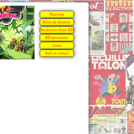
Nouveau
Bases de données
Recherche d'une BD
BD retrouvées
Liens
Aide et contact