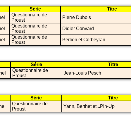
Série
Titre
Questionnaire de
nel
Pierre Dubois
Proust
Questionnaire de
nel
Didier Convard
Proust
Questionnaire de
nel
Berlion et Corbeyran
Proust
Série
Titre
Questionnaire de
nel
Jean-Louis Pesch
Proust
Série
Titre
Questionnaire de
nel
Yann, Berthet et...Pin-Up
Proust