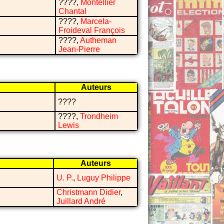
????,
Montellier
Chantal
????,
Marcela-
Froideval François
????,
Autheman
Jean-Pierre
Auteurs
????
????,
Trondheim
Lewis
Auteurs
U. P.
,
Luguy Philippe
Christmann Didier
,
Juillard André