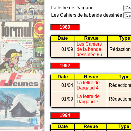
La lettre de Dargaud
Ca
Les Cahiers de la bande dessinée
Ca
1989
Date
Revue
Type
Les Cahiers
01/09
de la bande
Rédaction
dessinée 86
1992
Date
Revue
Type
La lettre de
01/04
Rédaction
Dargaud 4
La lettre de
01/09
Rédaction
Dargaud 7
1994
Date
Revue
Type