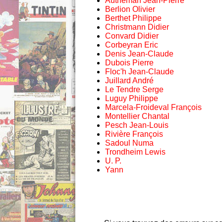
Autheman Jean-Pierre
Berlion Olivier
Berthet Philippe
Christmann Didier
Convard Didier
Corbeyran Eric
Denis Jean-Claude
Dubois Pierre
Floc'h Jean-Claude
Juillard André
Le Tendre Serge
Luguy Philippe
Marcela-Froideval François
Montellier Chantal
Pesch Jean-Louis
Rivière François
Sadoul Numa
Trondheim Lewis
U. P.
Yann