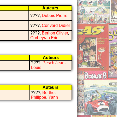
Auteurs
????,
Dubois Pierre
????,
Convard Didier
????,
Berlion Olivier
,
Corbeyran Eric
Auteurs
????,
Pesch Jean-
Louis
Auteurs
????,
Berthet
Philippe
,
Yann