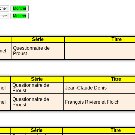
cher
Montrer
cher
Montrer
Série
Titre
Questionnaire de
nel
Proust
Série
Titre
Questionnaire de
nel
Jean-Claude Denis
Proust
Questionnaire de
nel
François Rivière et Flo'ch
Proust
Série
Titre