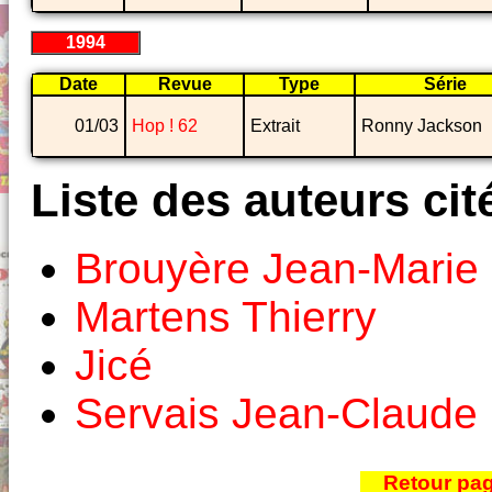
1994
Date
Revue
Type
Série
01/03
Hop ! 62
Extrait
Ronny Jackson
Liste des auteurs cit
Brouyère Jean-Marie
Martens Thierry
Jicé
Servais Jean-Claude
Retour pa