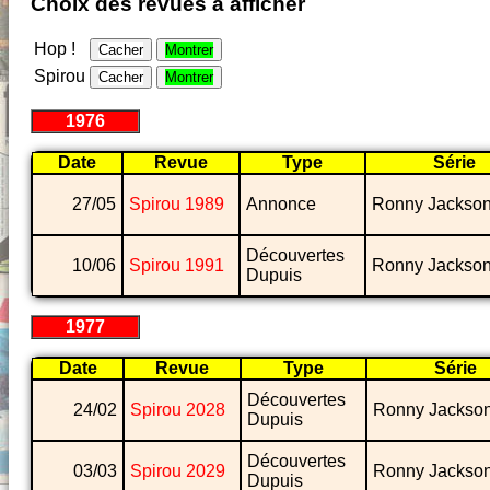
Choix des revues à afficher
Hop !
Cacher
Montrer
Spirou
Cacher
Montrer
1976
Date
Revue
Type
Série
27/05
Spirou 1989
Annonce
Ronny Jackso
Découvertes
10/06
Spirou 1991
Ronny Jackso
Dupuis
1977
Date
Revue
Type
Série
Découvertes
24/02
Spirou 2028
Ronny Jackso
Dupuis
Découvertes
03/03
Spirou 2029
Ronny Jackso
Dupuis