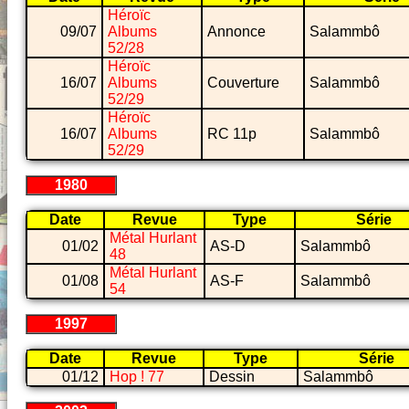
Héroïc
09/07
Albums
Annonce
Salammbô
52/28
Héroïc
16/07
Albums
Couverture
Salammbô
52/29
Héroïc
16/07
Albums
RC 11p
Salammbô
52/29
1980
Date
Revue
Type
Série
Métal Hurlant
01/02
AS-D
Salammbô
48
Métal Hurlant
01/08
AS-F
Salammbô
54
1997
Date
Revue
Type
Série
01/12
Hop ! 77
Dessin
Salammbô