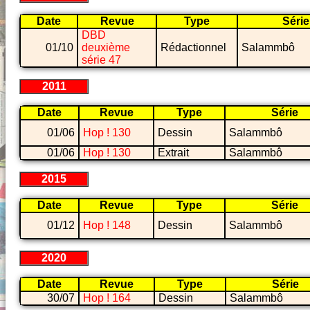
Date
Revue
Type
Série
DBD
01/10
deuxième
Rédactionnel
Salammbô
série 47
2011
Date
Revue
Type
Série
01/06
Hop ! 130
Dessin
Salammbô
01/06
Hop ! 130
Extrait
Salammbô
2015
Date
Revue
Type
Série
01/12
Hop ! 148
Dessin
Salammbô
2020
Date
Revue
Type
Série
30/07
Hop ! 164
Dessin
Salammbô