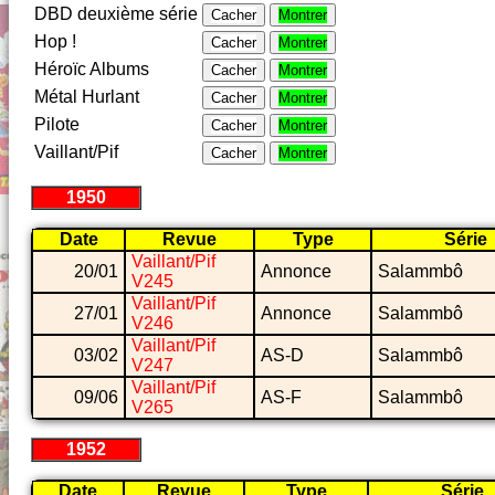
DBD deuxième série
Cacher
Montrer
Hop !
Cacher
Montrer
Héroïc Albums
Cacher
Montrer
Métal Hurlant
Cacher
Montrer
Pilote
Cacher
Montrer
Vaillant/Pif
Cacher
Montrer
1950
Date
Revue
Type
Série
Vaillant/Pif
20/01
Annonce
Salammbô
V245
Vaillant/Pif
27/01
Annonce
Salammbô
V246
Vaillant/Pif
03/02
AS-D
Salammbô
V247
Vaillant/Pif
09/06
AS-F
Salammbô
V265
1952
Date
Revue
Type
Série