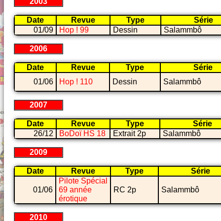
2003
Date
Revue
Type
Série
01/09
Hop ! 99
Dessin
Salammbô
2006
Date
Revue
Type
Série
01/06
Hop ! 110
Dessin
Salammbô
2007
Date
Revue
Type
Série
26/12
BoDoï HS 18
Extrait 2p
Salammbô
2009
Date
Revue
Type
Série
Pilote Spécial
01/06
69 année
RC 2p
Salammbô
érotique
2010