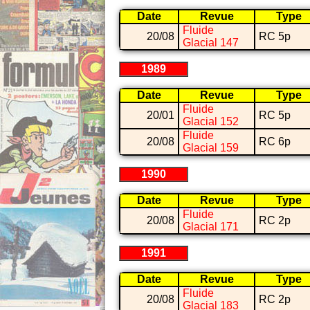
Date
Revue
Type
Fluide
20/08
RC 5p
Glacial 147
1989
Date
Revue
Type
Fluide
20/01
RC 5p
Glacial 152
Fluide
20/08
RC 6p
Glacial 159
1990
Date
Revue
Type
Fluide
20/08
RC 2p
Glacial 171
1991
Date
Revue
Type
Fluide
20/08
RC 2p
Glacial 183