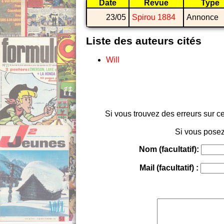
Date
Revue
Type
23/05
Spirou 1884
Annonce
Liste des auteurs cités
Will
Si vous trouvez des erreurs sur ce
Si vous posez
Nom (facultatif):
Mail (facultatif) :