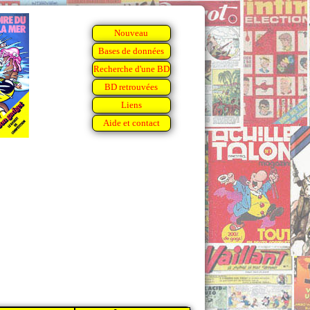
Nouveau
Bases de données
Recherche d'une BD
BD retrouvées
Liens
Aide et contact