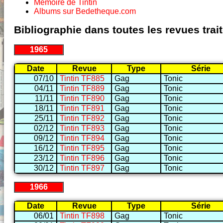
Mémoire de Tintin
Albums sur Bedetheque.com
Bibliographie dans toutes les revues tra
1965
Date
Revue
Type
Série
07/10
Tintin TF885
Gag
Tonic
04/11
Tintin TF889
Gag
Tonic
11/11
Tintin TF890
Gag
Tonic
18/11
Tintin TF891
Gag
Tonic
25/11
Tintin TF892
Gag
Tonic
02/12
Tintin TF893
Gag
Tonic
09/12
Tintin TF894
Gag
Tonic
16/12
Tintin TF895
Gag
Tonic
23/12
Tintin TF896
Gag
Tonic
30/12
Tintin TF897
Gag
Tonic
1966
Date
Revue
Type
Série
06/01
Tintin TF898
Gag
Tonic