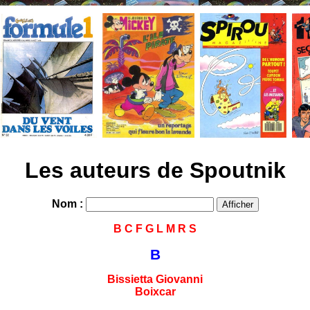
Les auteurs de Spoutnik
Nom :
B
C
F
G
L
M
R
S
B
Bissietta Giovanni
Boixcar