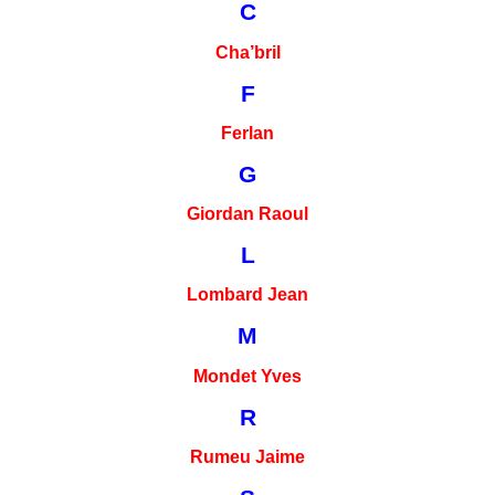
C
Cha’bril
F
Ferlan
G
Giordan Raoul
L
Lombard Jean
M
Mondet Yves
R
Rumeu Jaime