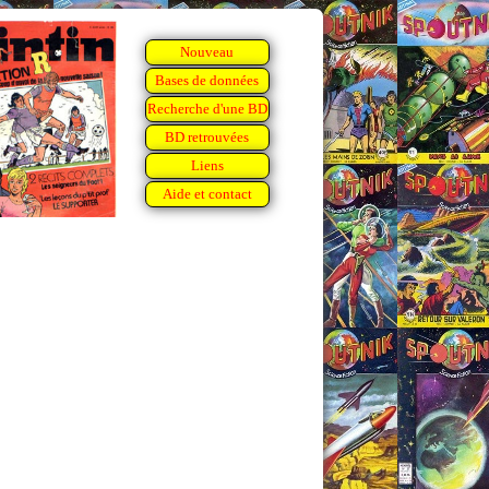
Nouveau
Bases de données
Recherche d'une BD
BD retrouvées
Liens
Aide et contact