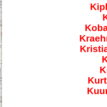
Kip
Koba
Kraeh
Krist
K
K
Kur
Kuu