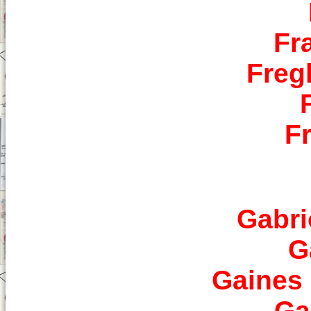
Fr
Freg
F
Gabri
G
Gaines 
Ga