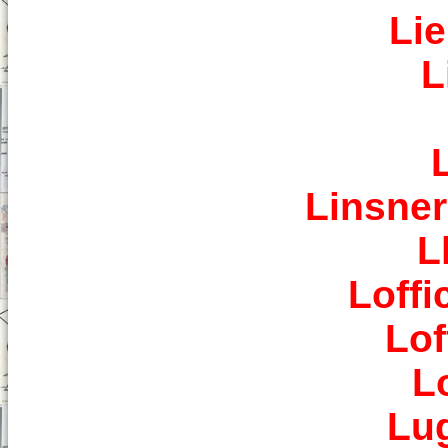
Li
L
Linsner
L
Loffi
Lof
L
Lug