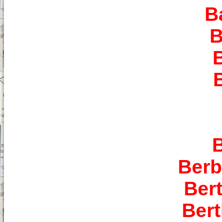
B
B
B
Berb
Bert
Bert