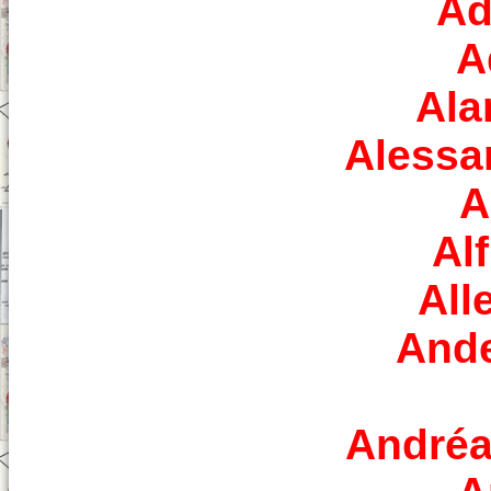
Ad
A
Ala
Alessa
A
Al
All
And
Andréa