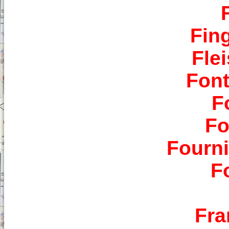
Fin
Fle
Font
F
Fo
Fourni
F
Fra