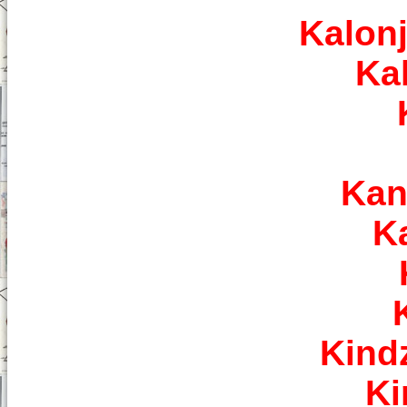
Kalonj
Ka
Kan
K
Kind
Ki