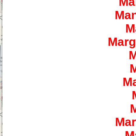
Ma
Man
M
Marg
M
M
Ma
M
Mar
M