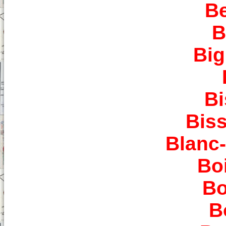
Be
B
Big
Bi
Biss
Blanc
Boi
Bo
B