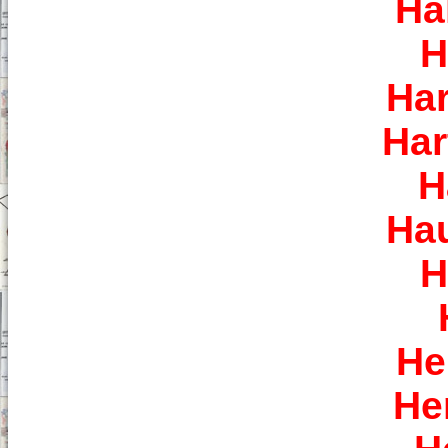
Ha
H
Har
Har
H
Ha
H
He
He