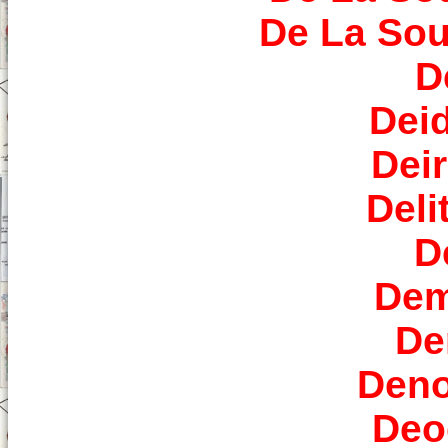
De La Sou
D
Dei
Dei
Deli
D
Dem
De
Deno
Deo