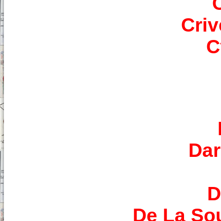
Criv
C
Dar
D
De La So