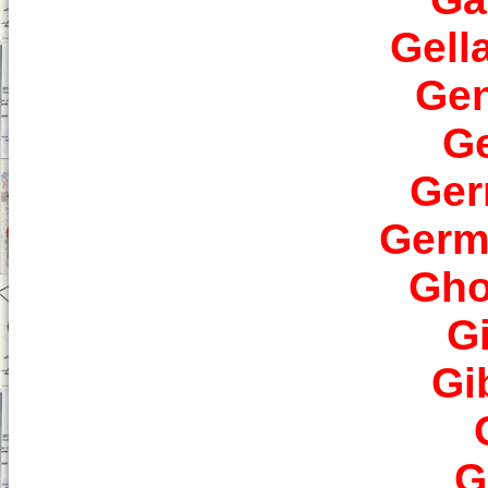
Gell
Gen
Ge
Ger
Germ
Gho
G
Gi
G