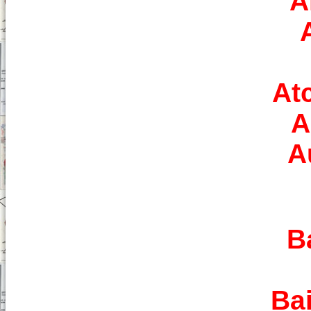
A
At
A
A
B
Ba