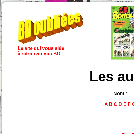
Le site qui vous aide
à retrouver vos BD
Les au
Nom :
A
B
C
D
E
F