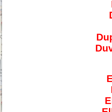
Dup
Duv
E
E
El