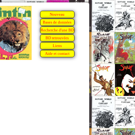
Nouveau
Bases de données
Recherche d'une BD
BD retrouvées
Liens
Aide et contact