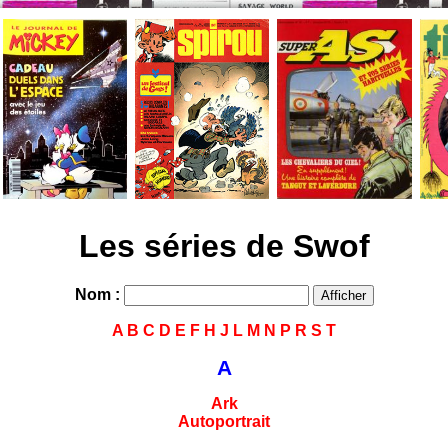
Les séries de Swof
Nom :
A
B
C
D
E
F
H
J
L
M
N
P
R
S
T
A
Ark
Autoportrait