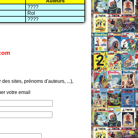
Auteurs
????
Rol
????
.com
es sites, prénoms d'auteurs, ...),
er votre email