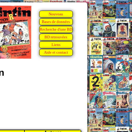
Nouveau
Bases de données
Recherche d'une BD
BD retrouvées
Liens
Aide et contact
n