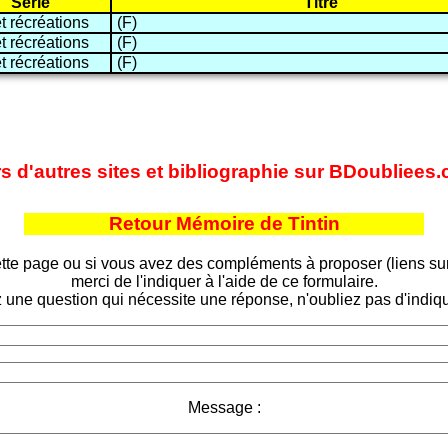
Série
Titre
t récréations
(F)
t récréations
(F)
t récréations
(F)
rs d'autres sites et bibliographie sur BDoubliees
Retour Mémoire de Tintin
tte page ou si vous avez des compléments à proposer (liens sur d
merci de l'indiquer à l'aide de ce formulaire.
 une question qui nécessite une réponse, n'oubliez pas d'indiqu
Message :