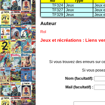
No
Type
TF324
Jeux
Jeux e
TF327
Jeux
Jeux e
TF329
Jeux
Jeux e
Auteur
Rol
Jeux et récréations : Liens ve
Si vous trouvez des erreurs sur ce
Si vous posez
Nom (facultatif):
Mail (facultatif) :