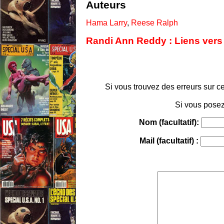
Auteurs
Hama Larry
,
Reese Ralph
Randi Ann Reddy : Liens vers 
Si vous trouvez des erreurs sur ce
Si vous posez
Nom (facultatif):
Mail (facultatif) :