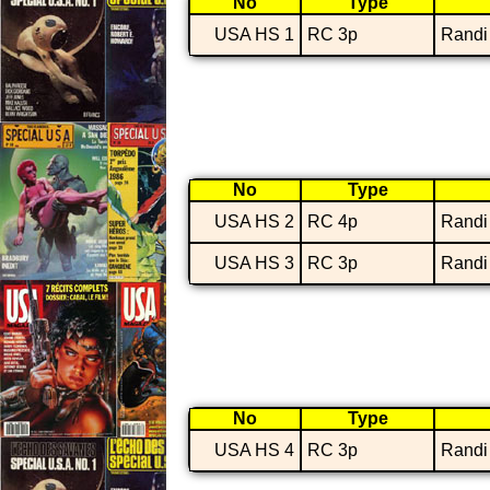
No
Type
USA HS 1
RC 3p
Randi
No
Type
USA HS 2
RC 4p
Randi
USA HS 3
RC 3p
Randi
No
Type
USA HS 4
RC 3p
Randi