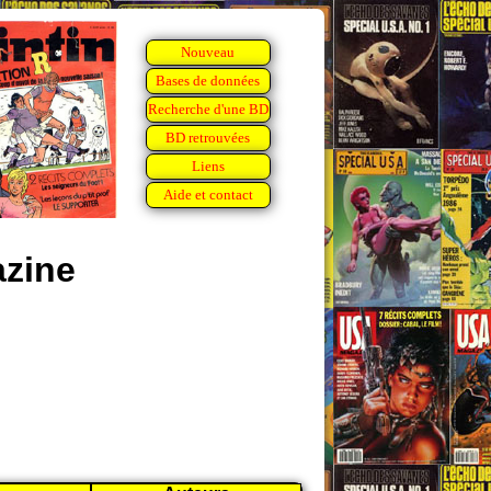
Nouveau
Bases de données
Recherche d'une BD
BD retrouvées
Liens
Aide et contact
zine