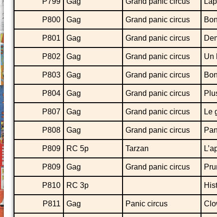
P799
Gag
Grand panic circus
Lap
P800
Gag
Grand panic circus
Bon
P801
Gag
Grand panic circus
Dem
P802
Gag
Grand panic circus
Un 
P803
Gag
Grand panic circus
Bon
P804
Gag
Grand panic circus
Plu
P807
Gag
Grand panic circus
Le 
P808
Gag
Grand panic circus
Pan
P809
RC 5p
Tarzan
L’a
P809
Gag
Grand panic circus
Pru
P810
RC 3p
His
P811
Gag
Panic circus
Clo