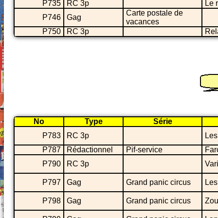
P735
RC 3p
Le r
Carte postale de
P746
Gag
vacances
P750
RC 3p
Rel
No
Type
Série
P783
RC 3p
Les
P787
Rédactionnel
Pif-service
Far
P790
RC 3p
Var
P797
Gag
Grand panic circus
Les
P798
Gag
Grand panic circus
Zou