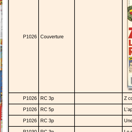
P1026
Couverture
P1026
RC 3p
Z c
P1026
RC 5p
L’a
P1026
RC 3p
Une
P1030
RC 3p
Le r