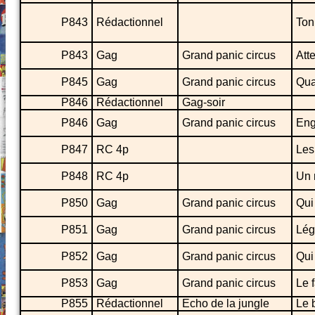
P843
Rédactionnel
Ton 
P843
Gag
Grand panic circus
Atte
P845
Gag
Grand panic circus
Qua
P846
Rédactionnel
Gag-soir
P846
Gag
Grand panic circus
Eng
P847
RC 4p
Les
P848
RC 4p
Un 
P850
Gag
Grand panic circus
Qui
P851
Gag
Grand panic circus
Lége
P852
Gag
Grand panic circus
Qui 
P853
Gag
Grand panic circus
Le 
P855
Rédactionnel
Echo de la jungle
Le 