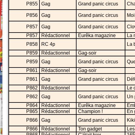
P855
Gag
Grand panic circus
Cha
P856
Gag
Grand panic circus
Moi 
P857
Gag
Grand panic circus
Clo
P857
Rédactionnel
Eurêka magazine
La n
P858
RC 4p
La 
P859
Rédactionnel
Gag-soir
P859
Gag
Grand panic circus
Que
P861
Rédactionnel
Gag-soir
P861
Gag
Grand panic circus
Déf
P862
Rédactionnel
Le 
P862
Gag
Grand panic circus
Un 
P864
Rédactionnel
Eurêka magazine
Emb
P865
Rédactionnel
Champion !
En 
P866
Gag
Grand panic circus
Kik
P866
Rédactionnel
Ton gadget
Les
P868
Rédactionnel
C'était hier
165