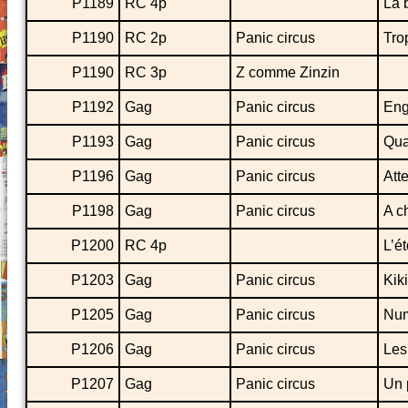
P1189
RC 4p
La 
P1190
RC 2p
Panic circus
Trop
P1190
RC 3p
Z comme Zinzin
P1192
Gag
Panic circus
Eng
P1193
Gag
Panic circus
Qua
P1196
Gag
Panic circus
Atte
P1198
Gag
Panic circus
A c
P1200
RC 4p
L’é
P1203
Gag
Panic circus
Kik
P1205
Gag
Panic circus
Num
P1206
Gag
Panic circus
Les
P1207
Gag
Panic circus
Un 