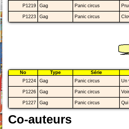
P1219
Gag
Panic circus
Pru
P1223
Gag
Panic circus
Clo
No
Type
Série
P1224
Gag
Panic circus
Un 
P1226
Gag
Panic circus
Voi
P1227
Gag
Panic circus
Qui
Co-auteurs