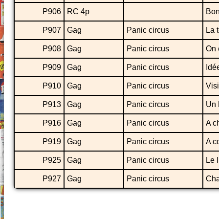
P906
RC 4p
Bon
P907
Gag
Panic circus
La 
P908
Gag
Panic circus
On 
P909
Gag
Panic circus
Idé
P910
Gag
Panic circus
Vis
P913
Gag
Panic circus
Un 
P916
Gag
Panic circus
A c
P919
Gag
Panic circus
A c
P925
Gag
Panic circus
Le l
P927
Gag
Panic circus
Cha