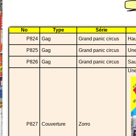
No
Type
Série
P824
Gag
Grand panic circus
Hau
P825
Gag
Grand panic circus
Une
P826
Gag
Grand panic circus
Sau
Une
P827
Couverture
Zorro