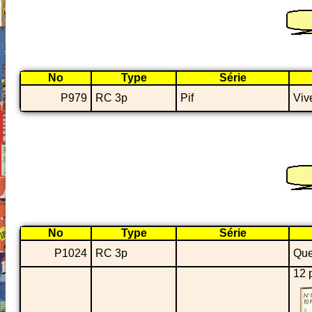
No
Type
Série
P979
RC 3p
Pif
Vive
No
Type
Série
P1024
RC 3p
Que
12 