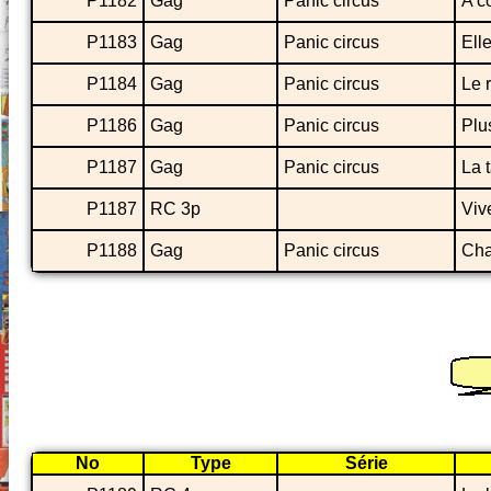
P1182
Gag
Panic circus
A c
P1183
Gag
Panic circus
Ell
P1184
Gag
Panic circus
Le 
P1186
Gag
Panic circus
Plu
P1187
Gag
Panic circus
La 
P1187
RC 3p
Vive
P1188
Gag
Panic circus
Cha
No
Type
Série