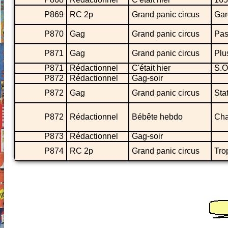
P869
RC 2p
Grand panic circus
Gare
P870
Gag
Grand panic circus
Pas
P871
Gag
Grand panic circus
Plu
P871
Rédactionnel
C'était hier
S.O
P872
Rédactionnel
Gag-soir
P872
Gag
Grand panic circus
Sta
P872
Rédactionnel
Bébête hebdo
Cha
P873
Rédactionnel
Gag-soir
P874
RC 2p
Grand panic circus
Trop