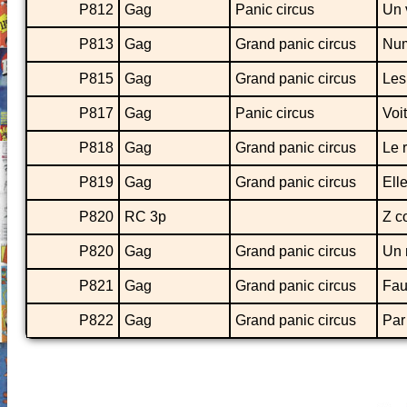
P812
Gag
Panic circus
Un 
P813
Gag
Grand panic circus
Num
P815
Gag
Grand panic circus
Les
P817
Gag
Panic circus
Voi
P818
Gag
Grand panic circus
Le 
P819
Gag
Grand panic circus
Elle
P820
RC 3p
Z c
P820
Gag
Grand panic circus
Un 
P821
Gag
Grand panic circus
Fau
P822
Gag
Grand panic circus
Par