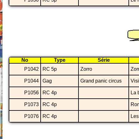
No
Type
Série
P1042
RC 5p
Zorro
Zor
P1044
Gag
Grand panic circus
Vis
P1056
RC 4p
La 
P1073
RC 4p
Rom
P1076
RC 4p
Les