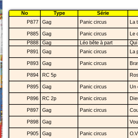
No
Type
Série
P877
Gag
Panic circus
La 
P885
Gag
Panic circus
Le 
P888
Gag
Léo bête à part
Qui
P891
Gag
Panic circus
La 
P893
Gag
Panic circus
Bra
P894
RC 5p
Ros
P895
Gag
Panic circus
Un 
P896
RC 2p
Panic circus
Die
P897
Gag
Panic circus
Cou
P898
Gag
Vou
P905
Gag
Panic circus
O.V.