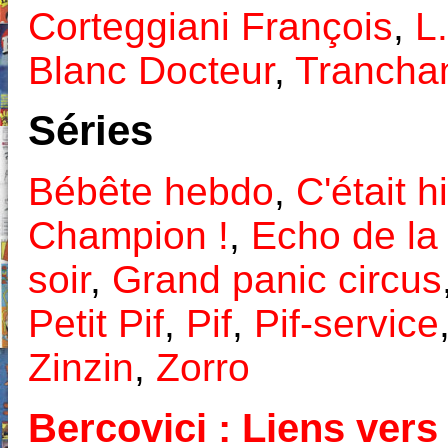
Corteggiani François
,
L.
Blanc Docteur
,
Tranchan
Séries
Bébête hebdo
,
C'était h
Champion !
,
Echo de la 
soir
,
Grand panic circus
Petit Pif
,
Pif
,
Pif-service
Zinzin
,
Zorro
Bercovici : Liens vers 