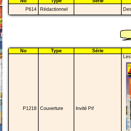
No
Type
Série
P614
Rédactionnel
Des
No
Type
Série
Les
P1218
Couverture
Invité Pif