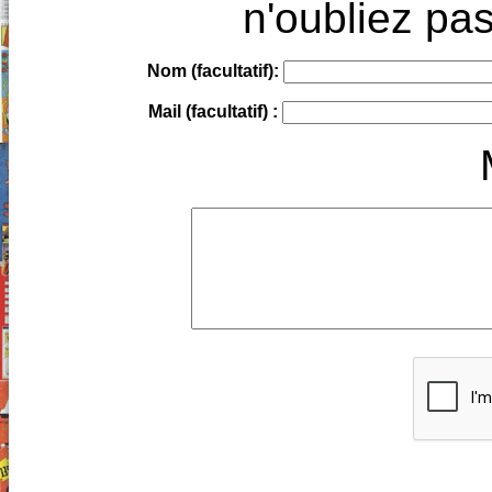
n'oubliez pas
Nom (facultatif):
Mail (facultatif) :