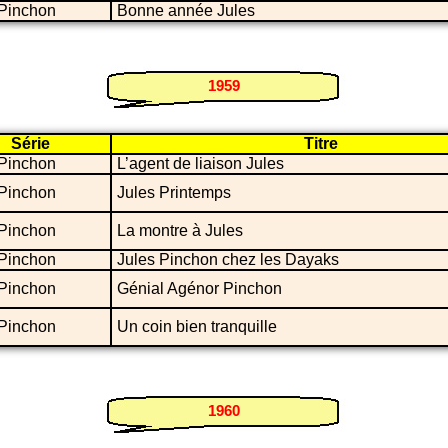
 Pinchon
Bonne année Jules
1959
Série
Titre
 Pinchon
L’agent de liaison Jules
 Pinchon
Jules Printemps
 Pinchon
La montre à Jules
 Pinchon
Jules Pinchon chez les Dayaks
 Pinchon
Génial Agénor Pinchon
 Pinchon
Un coin bien tranquille
1960