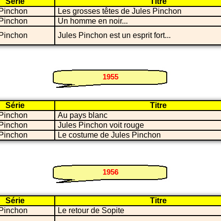
Série
Titre
 Pinchon
Les grosses têtes de Jules Pinchon
 Pinchon
Un homme en noir...
 Pinchon
Jules Pinchon est un esprit fort...
1955
Série
Titre
 Pinchon
Au pays blanc
 Pinchon
Jules Pinchon voit rouge
 Pinchon
Le costume de Jules Pinchon
1956
Série
Titre
 Pinchon
Le retour de Sopite