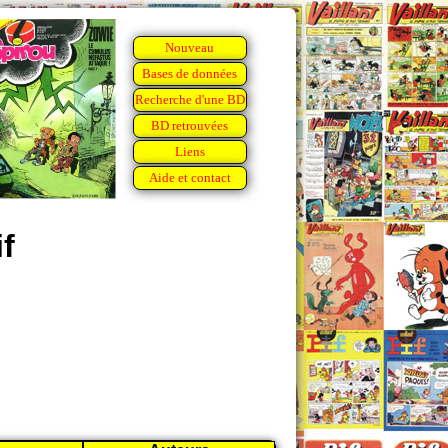
Nouveau
Bases de données
Recherche d'une BD
BD retrouvées
Liens
Aide et contact
f