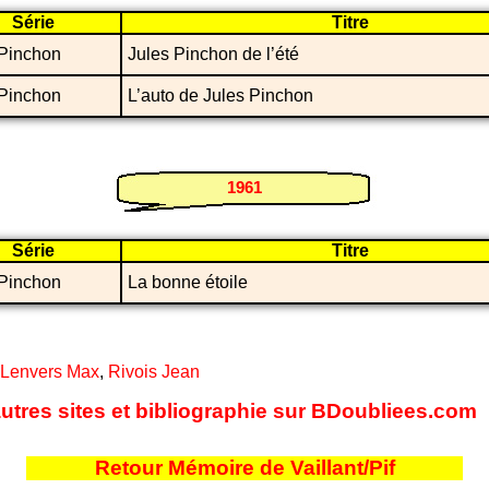
Série
Titre
 Pinchon
Jules Pinchon de l’été
 Pinchon
L’auto de Jules Pinchon
1961
Série
Titre
 Pinchon
La bonne étoile
Lenvers Max
,
Rivois Jean
autres sites et bibliographie sur BDoubliees.com
Retour Mémoire de Vaillant/Pif