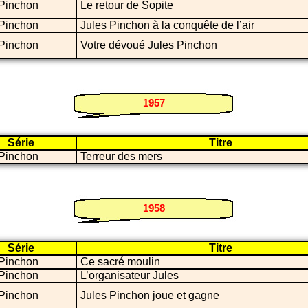
 Pinchon
Le retour de Sopite
 Pinchon
Jules Pinchon à la conquête de l’air
 Pinchon
Votre dévoué Jules Pinchon
1957
Série
Titre
 Pinchon
Terreur des mers
1958
Série
Titre
 Pinchon
Ce sacré moulin
 Pinchon
L’organisateur Jules
 Pinchon
Jules Pinchon joue et gagne