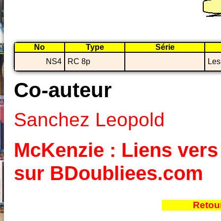
No
Type
Série
NS4
RC 8p
Les 
Co-auteur
Sanchez Leopold
McKenzie : Liens vers 
sur BDoubliees.com
Retou