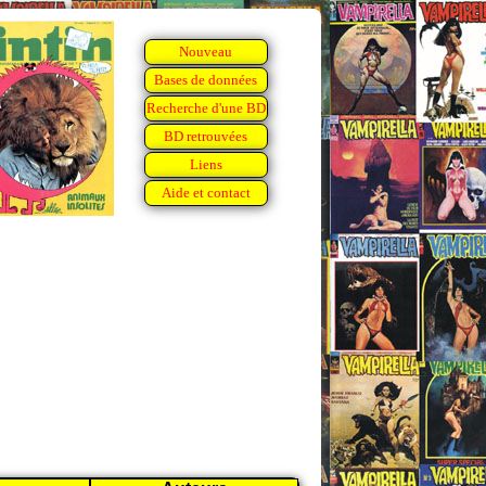
Nouveau
Bases de données
Recherche d'une BD
BD retrouvées
Liens
Aide et contact