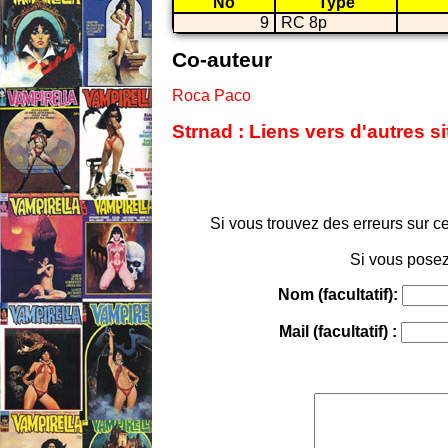
No
Type
9
RC 8p
Co-auteur
Roca Paco
Strnad : Liens vers d'autres s
Si vous trouvez des erreurs sur ce
Si vous posez
Nom (facultatif):
Mail (facultatif) :