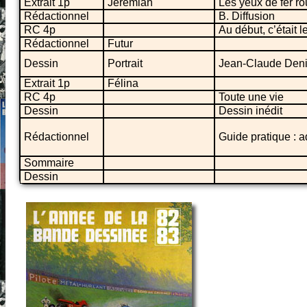
Extrait 1p
Jérémiah
Les yeux de fer ro
Rédactionnel
B. Diffusion
RC 4p
Au début, c’était 
Rédactionnel
Futur
Dessin
Portrait
Jean-Claude Den
Extrait 1p
Félina
RC 4p
Toute une vie
Dessin
Dessin inédit
Rédactionnel
Guide pratique : 
Sommaire
Dessin