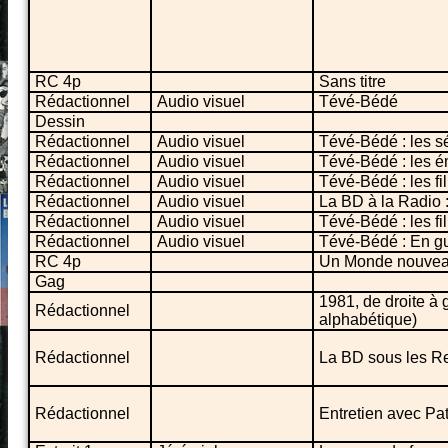
RC 4p
Sans titre
Rédactionnel
Audio visuel
Tévé-Bédé
Dessin
Rédactionnel
Audio visuel
Tévé-Bédé : les s
Rédactionnel
Audio visuel
Tévé-Bédé : les é
Rédactionnel
Audio visuel
Tévé-Bédé : les f
Rédactionnel
Audio visuel
La BD à la Radio
Rédactionnel
Audio visuel
Tévé-Bédé : les f
Rédactionnel
Audio visuel
Tévé-Bédé : En gu
RC 4p
Un Monde nouve
Gag
1981, de droite à 
Rédactionnel
alphabétique)
Rédactionnel
La BD sous les Re
Rédactionnel
Entretien avec Pat