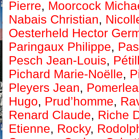
Pierre
,
Moorcock Micha
Nabais Christian
,
Nicoll
Oesterheld Hector Ger
Paringaux Philippe
,
Pas
Pesch Jean-Louis
,
Péti
Pichard Marie-Noëlle
,
P
Pleyers Jean
,
Pomerlea
Hugo
,
Prud’homme
,
Rav
Renard Claude
,
Riche D
Etienne
,
Rocky
,
Rodolp