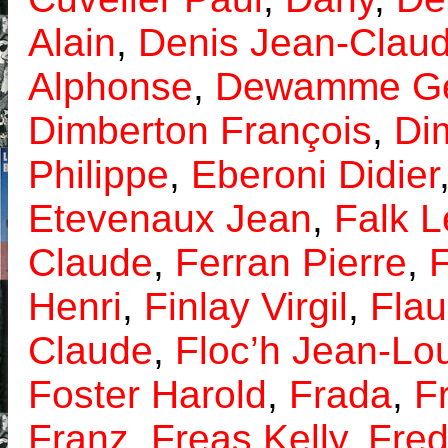
Alain
,
Denis Jean-Clau
Alphonse
,
Dewamme Gé
Dimberton François
,
Dim
Philippe
,
Eberoni Didier
Etevenaux Jean
,
Falk L
Claude
,
Ferran Pierre
,
Henri
,
Finlay Virgil
,
Flau
Claude
,
Floc’h Jean-Lo
Foster Harold
,
Frada
,
F
Franz
,
Freas Kelly
,
Fre