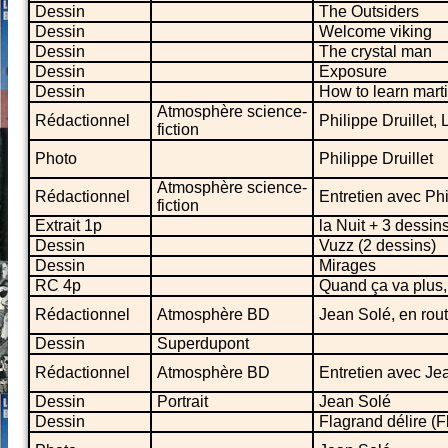
Dessin
The Outsiders
Dessin
Welcome viking
Dessin
The crystal man
Dessin
Exposure
Dessin
How to learn mart
Atmosphère science-
Rédactionnel
Philippe Druillet,
fiction
Photo
Philippe Druillet
Atmosphère science-
Rédactionnel
Entretien avec Phi
fiction
Extrait 1p
la Nuit + 3 dessin
Dessin
Vuzz (2 dessins)
Dessin
Mirages
RC 4p
Quand ça va plus, 
Rédactionnel
Atmosphère BD
Jean Solé, en rou
Dessin
Superdupont
Rédactionnel
Atmosphère BD
Entretien avec Je
Dessin
Portrait
Jean Solé
Dessin
Flagrand délire (F