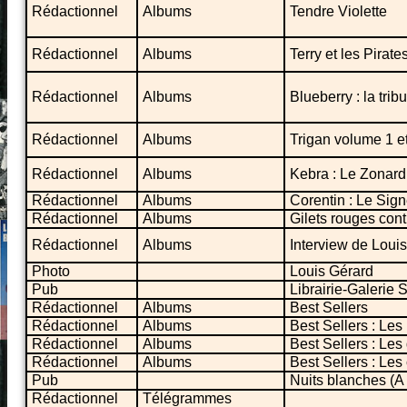
Rédactionnel
Albums
Tendre Violette
Rédactionnel
Albums
Terry et les Pirate
Rédactionnel
Albums
Blueberry : la trib
Rédactionnel
Albums
Trigan volume 1 e
Rédactionnel
Albums
Kebra : Le Zonard
Rédactionnel
Albums
Corentin : Le Sig
Rédactionnel
Albums
Gilets rouges con
Rédactionnel
Albums
Interview de Loui
Photo
Louis Gérard
Pub
Librairie-Galerie
Rédactionnel
Albums
Best Sellers
Rédactionnel
Albums
Best Sellers : Les
Rédactionnel
Albums
Best Sellers : Le
Rédactionnel
Albums
Best Sellers : Le
Pub
Nuits blanches (A
Rédactionnel
Télégrammes