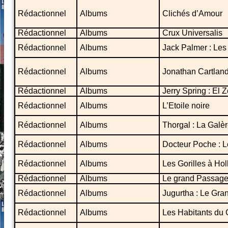
Rédactionnel
Albums
Clichés d’Amour
Rédactionnel
Albums
Crux Universalis
Rédactionnel
Albums
Jack Palmer : Les
Rédactionnel
Albums
Jonathan Cartland
Rédactionnel
Albums
Jerry Spring : El Z
Rédactionnel
Albums
L’Etoile noire
Rédactionnel
Albums
Thorgal : La Galèr
Rédactionnel
Albums
Docteur Poche : L
Rédactionnel
Albums
Les Gorilles à Ho
Rédactionnel
Albums
Le grand Passag
Rédactionnel
Albums
Jugurtha : Le Gra
Rédactionnel
Albums
Les Habitants du