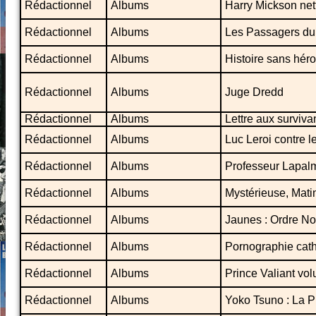
Rédactionnel
Albums
Harry Mickson net
Rédactionnel
Albums
Les Passagers du 
Rédactionnel
Albums
Histoire sans hér
Rédactionnel
Albums
Juge Dredd
Rédactionnel
Albums
Lettre aux surviva
Rédactionnel
Albums
Luc Leroi contre l
Rédactionnel
Albums
Professeur Lapalm
Rédactionnel
Albums
Mystérieuse, Matin
Rédactionnel
Albums
Jaunes : Ordre N
Rédactionnel
Albums
Pornographie cat
Rédactionnel
Albums
Prince Valiant vol
Rédactionnel
Albums
Yoko Tsuno : La P