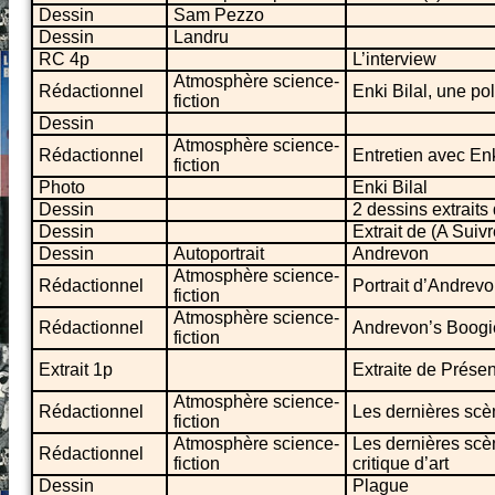
Dessin
Sam Pezzo
Dessin
Landru
RC 4p
L’interview
Atmosphère science-
Rédactionnel
Enki Bilal, une pol
fiction
Dessin
Atmosphère science-
Rédactionnel
Entretien avec Enk
fiction
Photo
Enki Bilal
Dessin
2 dessins extraits
Dessin
Extrait de (A Suiv
Dessin
Autoportrait
Andrevon
Atmosphère science-
Rédactionnel
Portrait d’Andrev
fiction
Atmosphère science-
Rédactionnel
Andrevon’s Boogi
fiction
Extrait 1p
Extraite de Prése
Atmosphère science-
Rédactionnel
Les dernières scèn
fiction
Atmosphère science-
Les dernières scèn
Rédactionnel
fiction
critique d’art
Dessin
Plague