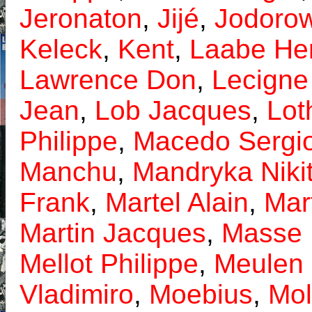
Jeronaton
,
Jijé
,
Jodorow
Keleck
,
Kent
,
Laabe Hen
Lawrence Don
,
Lecigne
Jean
,
Lob Jacques
,
Lot
Philippe
,
Macedo Sergi
Manchu
,
Mandryka Niki
Frank
,
Martel Alain
,
Mar
Martin Jacques
,
Masse 
Mellot Philippe
,
Meulen 
Vladimiro
,
Moebius
,
Mo