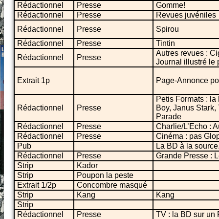
Rédactionnel
Presse
Gomme!
Rédactionnel
Presse
Revues juvéniles
Rédactionnel
Presse
Spirou
Rédactionnel
Presse
Tintin
Autres revues : Ci
Rédactionnel
Presse
Journal illustré l
Extrait 1p
Page-Annonce pour
Petis Formats : la
Rédactionnel
Presse
Boy, Janus Stark,
Parade
Rédactionnel
Presse
Charlie/L’Echo : 
Rédactionnel
Presse
Cinéma : pas Glo
Pub
La BD à la source.
Rédactionnel
Presse
Grande Presse : 
Strip
Kador
Strip
Poupon la peste
Extrait 1/2p
Concombre masqué
Strip
Kang
Kang
Strip
Rédactionnel
Presse
TV : la BD sur un