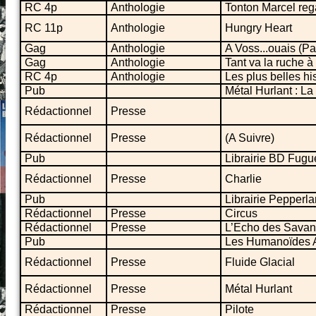
RC 4p
Anthologie
Tonton Marcel rega
RC 11p
Anthologie
Hungry Heart
Gag
Anthologie
A Voss...ouais (
Gag
Anthologie
Tant va la ruche 
RC 4p
Anthologie
Les plus belles hi
Pub
Métal Hurlant : La
Rédactionnel
Presse
Rédactionnel
Presse
(A Suivre)
Pub
Librairie BD Fugu
Rédactionnel
Presse
Charlie
Pub
Librairie Pepperl
Rédactionnel
Presse
Circus
Rédactionnel
Presse
L’Echo des Sava
Pub
Les Humanoïdes 
Rédactionnel
Presse
Fluide Glacial
Rédactionnel
Presse
Métal Hurlant
Rédactionnel
Presse
Pilote