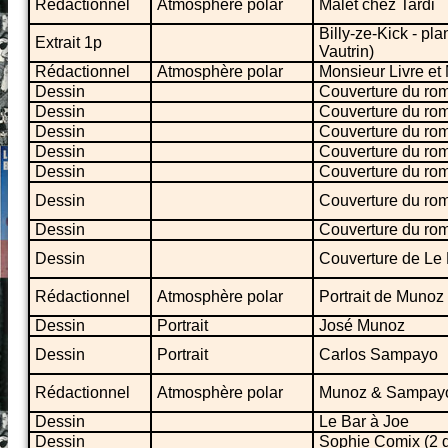
Rédactionnel
Atmosphère polar
Malet chez Tardi
Billy-ze-Kick - p
Extrait 1p
Vautrin)
Rédactionnel
Atmosphère polar
Monsieur Livre e
Dessin
Couverture du ro
Dessin
Couverture du rom
Dessin
Couverture du ro
Dessin
Couverture du ro
Dessin
Couverture du ro
Dessin
Couverture du rom
Dessin
Couverture du ro
Dessin
Couverture de Le 
Rédactionnel
Atmosphère polar
Portrait de Muno
Dessin
Portrait
José Munoz
Dessin
Portrait
Carlos Sampayo
Rédactionnel
Atmosphère polar
Munoz & Sampayo
Dessin
Le Bar à Joe
Dessin
Sophie Comix (2 