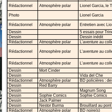
Rédactionnel
Atmosphère polar
Lionel Garcia, le T
Photo
Lionel Garcia
Rédactionnel
Atmosphère polar
Entretien avec Li
Dessin
5 essais pour Trin
Dessin
Dessin inédit
Rédactionnel
Atmosphère polar
L’aventure au coll
Rédactionnel
Atmosphère polar
L’aventure au coll
Rédactionnel
Atmosphère polar
L’aventure au coll
Dessin
Mort Cinder
Dessin
Vida del Che
Rédactionnel
Atmosphère polar
BD policières : d
Dessin
Red Barry
Dessin
Magnum Song
Dessin
Sophie Comics
Sophie Comics
Dessin
Jack Palmer
Dessin
Nestor Burma
Brouillard au pont
Rédactionnel
Atmosphère polar
BD noire(s)