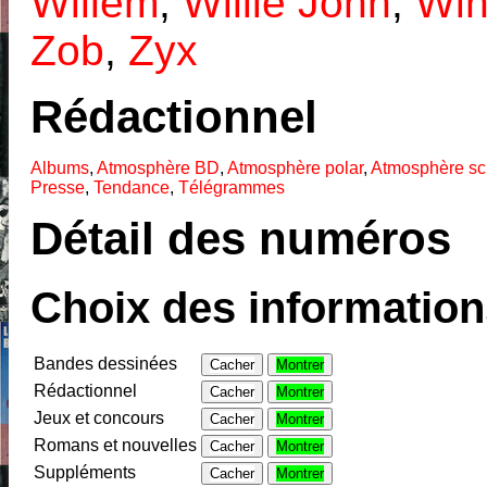
Willem
,
Willie John
,
Win
Zob
,
Zyx
Rédactionnel
Albums
,
Atmosphère BD
,
Atmosphère polar
,
Atmosphère sci
Presse
,
Tendance
,
Télégrammes
Détail des numéros
Choix des informations
Bandes dessinées
Cacher
Montrer
Rédactionnel
Cacher
Montrer
Jeux et concours
Cacher
Montrer
Romans et nouvelles
Cacher
Montrer
Suppléments
Cacher
Montrer