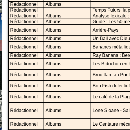
Rédactionnel
Albums
Rédactionnel
Temps Futurs, la p
Rédactionnel
Albums
Analyse lexicale 
Rédactionnel
Albums
Guide : Les 50 me
Rédactionnel
Albums
Arrière-Pays
Rédactionnel
Albums
Un Bail avec Dieu
Rédactionnel
Albums
Bananes métalliq
Rédactionnel
Albums
Ray Banana : Ber
Rédactionnel
Albums
Les Bidochon en h
Rédactionnel
Albums
Brouillard au Pont
Rédactionnel
Albums
Bob Fish detectief
Rédactionnel
Albums
Le café de la Pla
Rédactionnel
Albums
Lone Sloane - Sa
Rédactionnel
Albums
Le Centaure méc