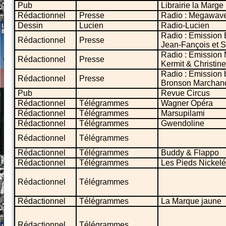
Pub
Librairie la Marge
Rédactionnel
Presse
Radio : Megawave
Dessin
Lucien
Radio-Lucien
Radio : Emission E
Rédactionnel
Presse
Jean-Fançois et 
Radio : Emission 
Rédactionnel
Presse
Kermit & Christine
Radio : Emission b
Rédactionnel
Presse
Bronson Marchan
Pub
Revue Circus
Rédactionnel
Télégrammes
Wagner Opéra
Rédactionnel
Télégrammes
Marsupilami
Rédactionnel
Télégrammes
Gwendoline
Rédactionnel
Télégrammes
Rédactionnel
Télégrammes
Buddy & Flappo
Rédactionnel
Télégrammes
Les Pieds Nickel
Rédactionnel
Télégrammes
Rédactionnel
Télégrammes
La Marque jaune
Rédactionnel
Télégrammes