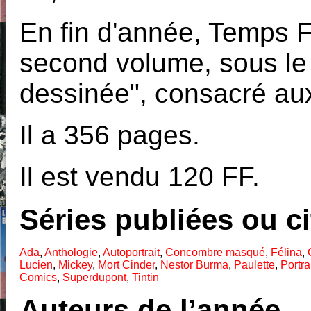
En fin d'année, Temps F
second volume, sous le 
dessinée", consacré a
Il a 356 pages.
Il est vendu 120 FF.
Séries publiées ou c
Ada
,
Anthologie
,
Autoportrait
,
Concombre masqué
,
Félina
,
Lucien
,
Mickey
,
Mort Cinder
,
Nestor Burma
,
Paulette
,
Portra
Comics
,
Superdupont
,
Tintin
Auteurs de l’année