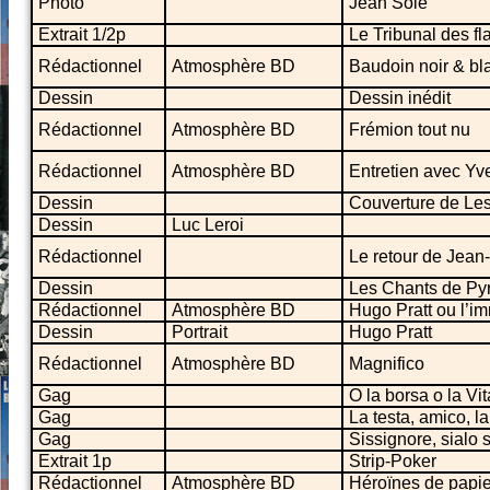
Photo
Jean Solé
Extrait 1/2p
Le Tribunal des fl
Rédactionnel
Atmosphère BD
Baudoin noir & bl
Dessin
Dessin inédit
Rédactionnel
Atmosphère BD
Frémion tout nu
Rédactionnel
Atmosphère BD
Entretien avec Yv
Dessin
Couverture de Les
Dessin
Luc Leroi
Rédactionnel
Le retour de Jean
Dessin
Les Chants de Py
Rédactionnel
Atmosphère BD
Hugo Pratt ou l’im
Dessin
Portrait
Hugo Pratt
Rédactionnel
Atmosphère BD
Magnifico
Gag
O la borsa o la Vit
Gag
La testa, amico, la 
Gag
Sissignore, sialo s
Extrait 1p
Strip-Poker
Rédactionnel
Atmosphère BD
Héroïnes de papie