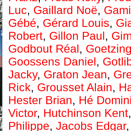
Luc
,
Gaillard Noë
,
Gami
Gébé
,
Gérard Louis
,
Gia
Robert
,
Gillon Paul
,
Gim
Godbout Réal
,
Goetzing
Goossens Daniel
,
Gotli
Jacky
,
Graton Jean
,
Gre
Rick
,
Grousset Alain
,
Ha
Hester Brian
,
Hé Domin
Victor
,
Hutchinson Kent
Philippe
,
Jacobs Edgar