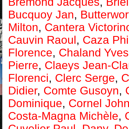
Brémond Jacques
,
Brie
Bucquoy Jan
,
Butterwor
Milton
,
Cantera Victorin
Cauvin Raoul
,
Caza Phi
Florence
,
Chaland Yves
Pierre
,
Claeys Jean-Cl
Florenci
,
Clerc Serge
,
C
Didier
,
Comte Gusoyn
,
Dominique
,
Cornel Joh
Costa-Magna Michèle
,
Cuvelier Paul
,
Dany
,
De