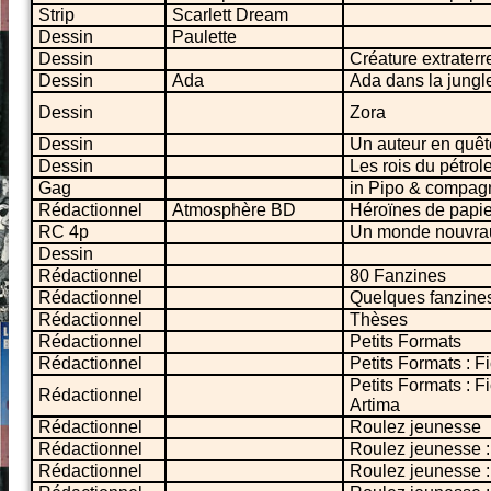
Strip
Scarlett Dream
Dessin
Paulette
Dessin
Créature extraterr
Dessin
Ada
Ada dans la jungl
Dessin
Zora
Dessin
Un auteur en quê
Dessin
Les rois du pétrol
Gag
in Pipo & compag
Rédactionnel
Atmosphère BD
Héroïnes de papie
RC 4p
Un monde nouvra
Dessin
Rédactionnel
80 Fanzines
Rédactionnel
Quelques fanzines
Rédactionnel
Thèses
Rédactionnel
Petits Formats
Rédactionnel
Petits Formats : F
Petits Formats : F
Rédactionnel
Artima
Rédactionnel
Roulez jeunesse
Rédactionnel
Roulez jeunesse :
Rédactionnel
Roulez jeunesse : 