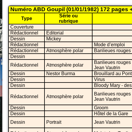
Numéro ABD Goupil (01/01/1982) 172 pages +
Série ou
Type
rubrique
Couverture
Rédactionnel
Editorial
Dessin
Mickey
Rédactionnel
Mode d’emploi
Rédactionnel
Atmosphère polar
Banlieues rouges 
Dessin
Banlieues rouges 
Rédactionnel
Atmosphère polar
Jean Vautrin
Dessin
Nestor Burma
Brouillard au Pont
Dessin
Virus
Dessin
Bloody Mary - dess
Banlieues rouges e
Rédactionnel
Atmosphère polar
Jean Vautrin
Dessin
Groom
Dessin
Hôtel de la Gare
Dessin
Portrait
Jean Vautrin