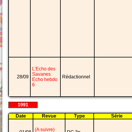
L'Echo des
Savanes
28/09
Rédactionnel
Echo hebdo
6
1991
Date
Revue
Type
Série
(A suivre)