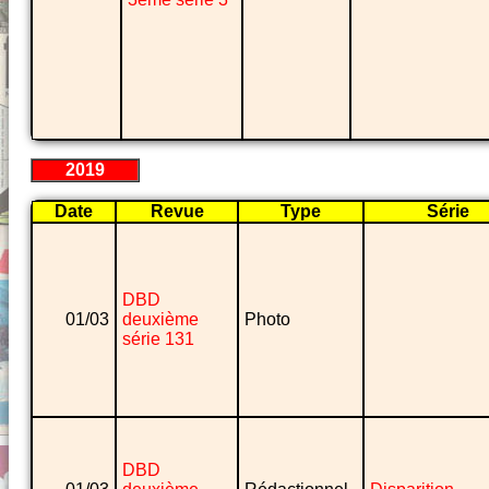
2019
Date
Revue
Type
Série
DBD
01/03
deuxième
Photo
série 131
DBD