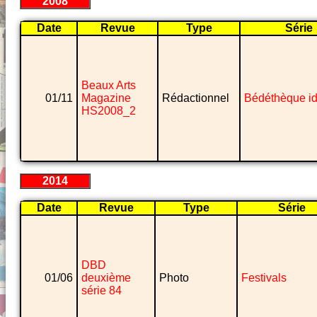
2008
Date
Revue
Type
Série
Beaux Arts
01/11
Magazine
Rédactionnel
Bédéthèque i
HS2008_2
2014
Date
Revue
Type
Série
DBD
01/06
deuxième
Photo
Festivals
série 84