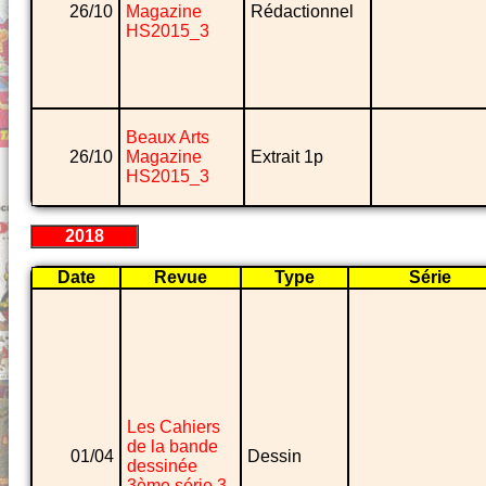
26/10
Magazine
Rédactionnel
HS2015_3
Beaux Arts
26/10
Magazine
Extrait 1p
HS2015_3
2018
Date
Revue
Type
Série
Les Cahiers
de la bande
01/04
Dessin
dessinée
3ème série 3