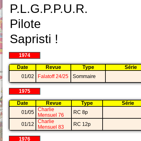
P.L.G.P.P.U.R.
Pilote
Sapristi !
1974
Date
Revue
Type
Série
01/02
Falatoff 24/25
Sommaire
1975
Date
Revue
Type
Série
Charlie
01/05
RC 8p
Mensuel 76
Charlie
01/12
RC 12p
Mensuel 83
1976