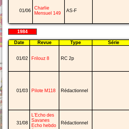
Charlie
01/06
AS-F
Mensuel 149
1984
Date
Revue
Type
Série
01/02
Frilouz 8
RC 2p
01/03
Pilote M118
Rédactionnel
L'Echo des
Savanes
31/08
Rédactionnel
Echo hebdo