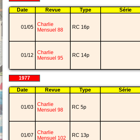
Date
Revue
Type
Série
Charlie
01/05
RC 16p
Mensuel 88
Charlie
01/12
RC 14p
Mensuel 95
1977
Date
Revue
Type
Série
Charlie
01/03
RC 5p
Mensuel 98
Charlie
01/07
RC 13p
Mensuel 102