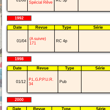
01/08
RC 3p
Spécial Rêve
1992
Date
Revue
Type
Série
(A suivre)
01/04
RC 4p
171
1998
Date
Revue
Type
Série
P.L.G.P.P.U.R.
01/12
Pub
34
2000
Date
Revue
Type
Série