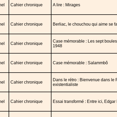
nel
Cahier chronique
A lire : Mirages
nel
Cahier chronique
Berliac, le chouchou qui aime se fa
Case mémorable : Les sept boules 
nel
Cahier chronique
1948
nel
Cahier chronique
Case mémorable : Salammbô
Dans le rétro : Bienvenue dans le 
nel
Cahier chronique
existentialiste
nel
Cahier chronique
Essai transformé : Entre ici, Edgar 