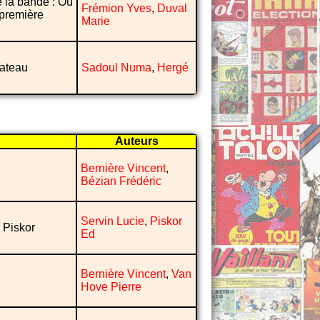
e la bande : Où
Frémion Yves
,
Duval
 première
Marie
lateau
Sadoul Numa
,
Hergé
Auteurs
Bernière Vincent
,
Bézian Frédéric
Servin Lucie
,
Piskor
 Piskor
Ed
Bernière Vincent
,
Van
Hove Pierre