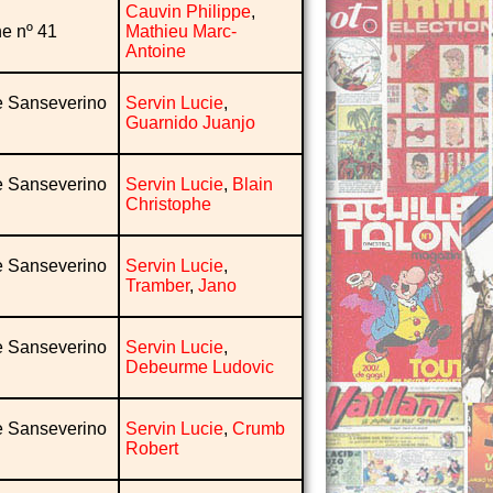
Cauvin Philippe
,
he nº 41
Mathieu Marc-
Antoine
de Sanseverino
Servin Lucie
,
Guarnido Juanjo
de Sanseverino
Servin Lucie
,
Blain
Christophe
de Sanseverino
Servin Lucie
,
Tramber
,
Jano
de Sanseverino
Servin Lucie
,
Debeurme Ludovic
de Sanseverino
Servin Lucie
,
Crumb
Robert