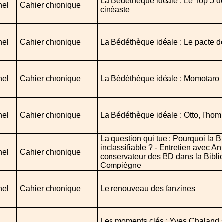
La Bédéthèque idéale : Le Top 5 d
nel
Cahier chronique
cinéaste
nel
Cahier chronique
La Bédéthèque idéale : Le pacte d
nel
Cahier chronique
La Bédéthèque idéale : Momotaro
nel
Cahier chronique
La Bédéthèque idéale : Otto, l'hom
La question qui tue : Pourquoi la B
inclassifiable ? - Entretien avec An
nel
Cahier chronique
conservateur des BD dans la Bibl
Compiègne
nel
Cahier chronique
Le renouveau des fanzines
Les moments clés : Yves Chaland 