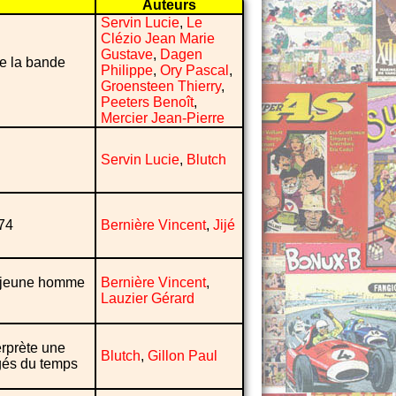
Auteurs
Servin Lucie
,
Le
Clézio Jean Marie
Gustave
,
Dagen
de la bande
Philippe
,
Ory Pascal
,
Groensteen Thierry
,
Peeters Benoît
,
Mercier Jean-Pierre
Servin Lucie
,
Blutch
74
Bernière Vincent
,
Jijé
n jeune homme
Bernière Vincent
,
Lauzier Gérard
erprète une
Blutch
,
Gillon Paul
agés du temps