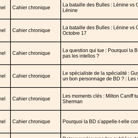
La bataille des Bulles : Lénine vs 
nel
Cahier chronique
Lénine
La bataille des Bulles : Lénine vs 
nel
Cahier chronique
Octobre 17
La question qui tue : Pourquoi la 
nel
Cahier chronique
pas les intellos ?
Le spécialiste de la spécialité : Gu
nel
Cahier chronique
un bon personnage de BD ? : Les s
Les moments clés : Milton Caniff 
nel
Cahier chronique
Sherman
nel
Cahier chronique
Pourquoi la BD s'appelle-t-elle c