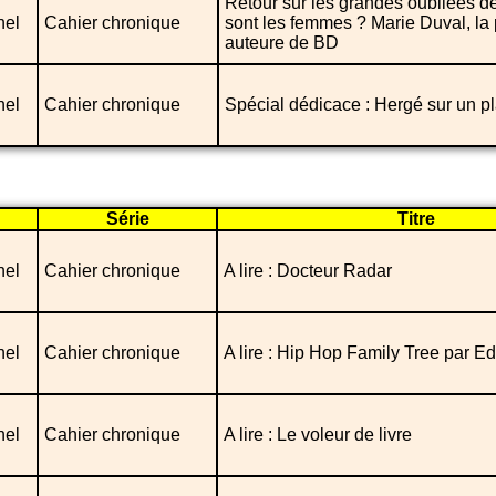
Retour sur les grandes oubliées d
nel
Cahier chronique
sont les femmes ? Marie Duval, la
auteure de BD
nel
Cahier chronique
Spécial dédicace : Hergé sur un p
Série
Titre
nel
Cahier chronique
A lire : Docteur Radar
nel
Cahier chronique
A lire : Hip Hop Family Tree par Ed
nel
Cahier chronique
A lire : Le voleur de livre