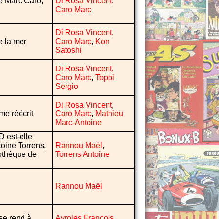
e Marc Caro,
Di Rosa Vincent
,
Caro Marc
Di Rosa Vincent
,
e la mer
Caro Marc
,
Kon
Satoshi
Di Rosa Vincent
,
Caro Marc
,
Toppi
Sergio
Di Rosa Vincent
,
me réécrit
Caro Marc
,
Mathieu
Marc-Antoine
D est-elle
toine Torrens,
Rannou Maël
,
iothèque de
Torrens Antoine
Rannou Maël
se rend à
Ayroles François
,