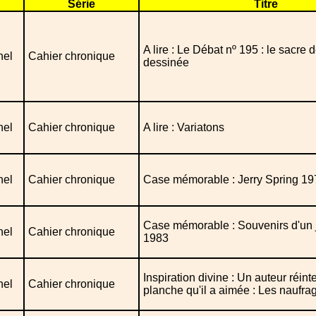
Série
Titre
A lire : Le Débat nº 195 : le sacre 
nel
Cahier chronique
dessinée
nel
Cahier chronique
A lire : Variatons
nel
Cahier chronique
Case mémorable : Jerry Spring 19
Case mémorable : Souvenirs d'u
nel
Cahier chronique
1983
Inspiration divine : Un auteur réint
nel
Cahier chronique
planche qu'il a aimée : Les naufr