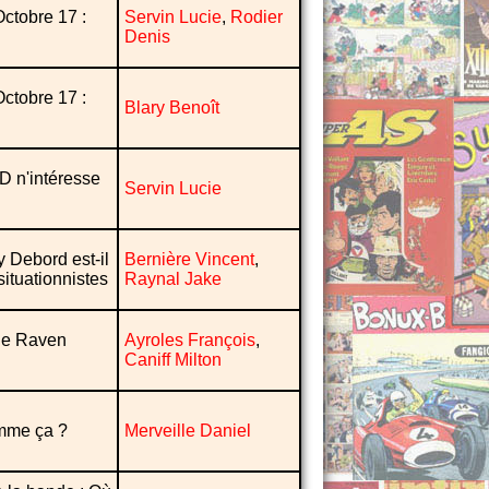
Octobre 17 :
Servin Lucie
,
Rodier
Denis
Octobre 17 :
Blary Benoît
BD n'intéresse
Servin Lucie
y Debord est-il
Bernière Vincent
,
ituationnistes
Raynal Jake
tue Raven
Ayroles François
,
Caniff Milton
omme ça ?
Merveille Daniel