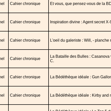
nel
Cahier chronique
Et vous, que pensez-vous de la B
nel
Cahier chronique
Inspiration divine : Agent secret X-
nel
Cahier chronique
L'oeil du galeriste : Will, - planche
La Bataille des Bulles : Casanova
nel
Cahier chronique
C.
nel
Cahier chronique
La Bédéthèque idéale : Gun Gallo
nel
Cahier chronique
La Bédéthèque idéale : Kirby and