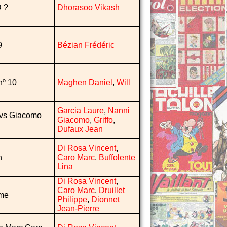
D ?
Dhorasoo Vikash
9
Bézian Frédéric
 nº 10
Maghen Daniel
,
Will
Garcia Laure
,
Nanni
 vs Giacomo
Giacomo
,
Griffo
,
Dufaux Jean
Di Rosa Vincent
,
n
Caro Marc
,
Buffolente
Lina
Di Rosa Vincent
,
Caro Marc
,
Druillet
 me
Philippe
,
Dionnet
Jean-Pierre