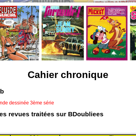
Cahier chronique
eb
ande dessinée 3ème série
les revues traitées sur BDoubliees