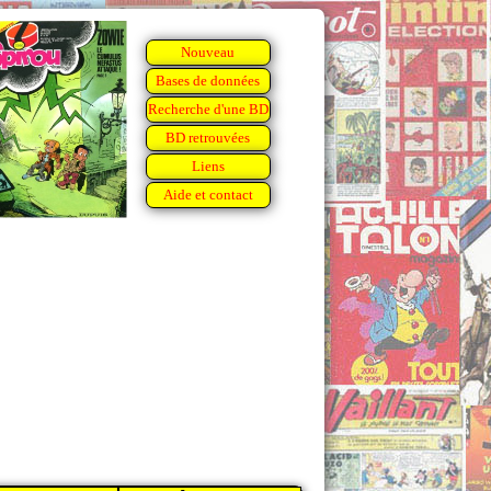
Nouveau
Bases de données
Recherche d'une BD
BD retrouvées
Liens
Aide et contact