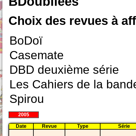
BDoubliees
Choix des revues à aff
BoDoï
Casemate
DBD deuxième série
Les Cahiers de la band
Spirou
2005
Date
Revue
Type
Série