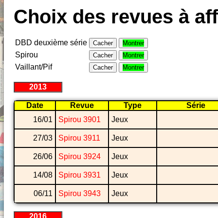
Choix des revues à aff
DBD deuxième série
Cacher
Montrer
Spirou
Cacher
Montrer
Vaillant/Pif
Cacher
Montrer
2013
Date
Revue
Type
Série
16/01
Spirou 3901
Jeux
27/03
Spirou 3911
Jeux
26/06
Spirou 3924
Jeux
14/08
Spirou 3931
Jeux
06/11
Spirou 3943
Jeux
2016