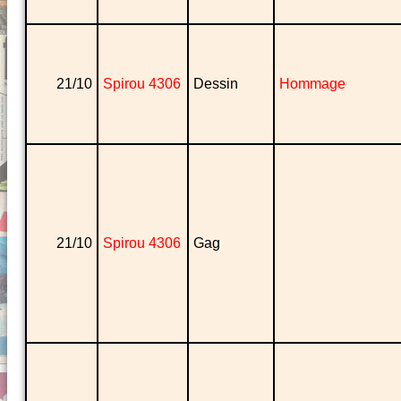
21/10
Spirou 4306
Dessin
Hommage
21/10
Spirou 4306
Gag