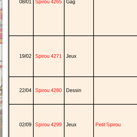
08/01
Spirou 4265
Gag
19/02
Spirou 4271
Jeux
22/04
Spirou 4280
Dessin
02/09
Spirou 4299
Jeux
Petit Spirou