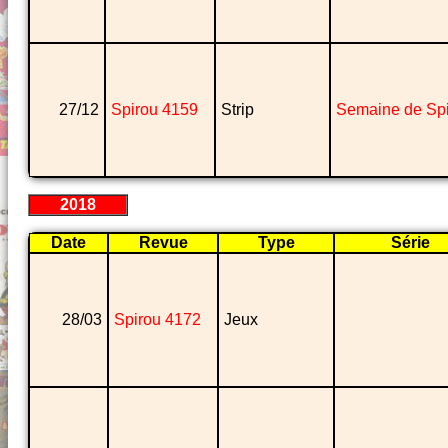
27/12
Spirou 4159
Strip
Semaine de Sp
2018
Date
Revue
Type
Série
28/03
Spirou 4172
Jeux