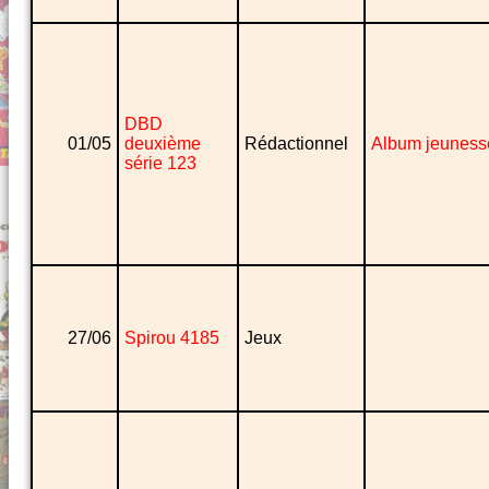
DBD
01/05
deuxième
Rédactionnel
Album jeuness
série 123
27/06
Spirou 4185
Jeux