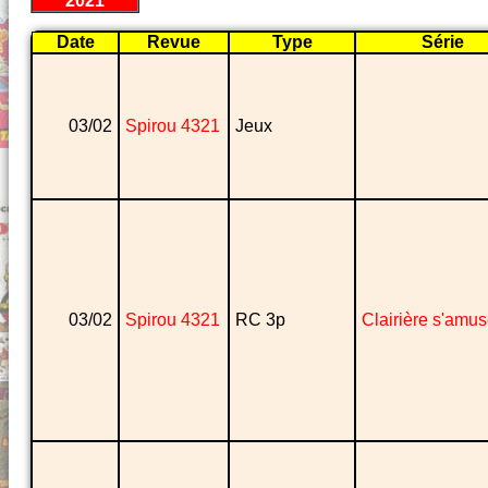
2021
Date
Revue
Type
Série
03/02
Spirou 4321
Jeux
03/02
Spirou 4321
RC 3p
Clairière s'amus