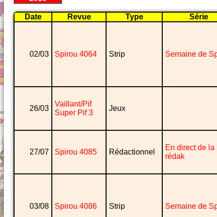
Date
Revue
Type
Série
02/03
Spirou 4064
Strip
Semaine de Sp
Vaillant/Pif
26/03
Jeux
Super Pif 3
En direct de la
27/07
Spirou 4085
Rédactionnel
rédak
03/08
Spirou 4086
Strip
Semaine de Sp