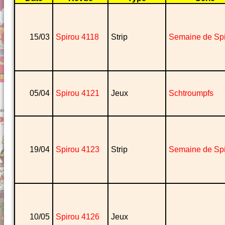
15/03
Spirou 4118
Strip
Semaine de Sp
05/04
Spirou 4121
Jeux
Schtroumpfs
19/04
Spirou 4123
Strip
Semaine de Sp
10/05
Spirou 4126
Jeux