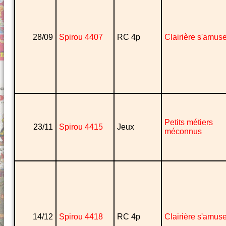
28/09
Spirou 4407
RC 4p
Clairière s'amuse
Petits métiers
23/11
Spirou 4415
Jeux
méconnus
14/12
Spirou 4418
RC 4p
Clairière s'amuse