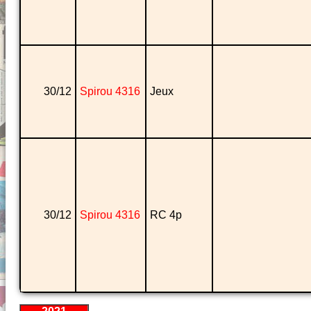
30/12
Spirou 4316
Jeux
30/12
Spirou 4316
RC 4p