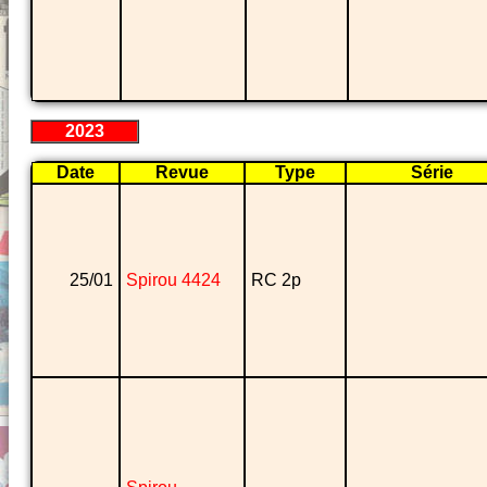
2023
Date
Revue
Type
Série
25/01
Spirou 4424
RC 2p