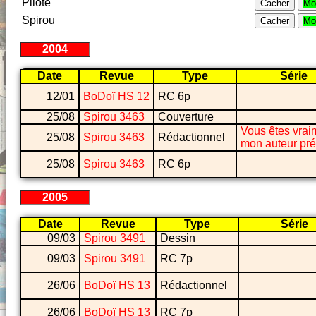
Pilote
Cacher
Mo
Spirou
Cacher
Mo
2004
Date
Revue
Type
Série
12/01
BoDoï HS 12
RC 6p
25/08
Spirou 3463
Couverture
Vous êtes vrai
25/08
Spirou 3463
Rédactionnel
mon auteur pré
25/08
Spirou 3463
RC 6p
2005
Date
Revue
Type
Série
09/03
Spirou 3491
Dessin
09/03
Spirou 3491
RC 7p
26/06
BoDoï HS 13
Rédactionnel
26/06
BoDoï HS 13
RC 7p