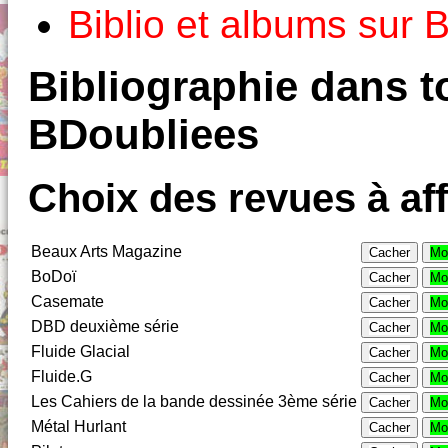
Biblio et albums sur
Bibliographie dans to
BDoubliees
Choix des revues à aff
Beaux Arts Magazine
Cacher
Mo
BoDoï
Cacher
Mo
Casemate
Cacher
Mo
DBD deuxième série
Cacher
Mo
Fluide Glacial
Cacher
Mo
Fluide.G
Cacher
Mo
Les Cahiers de la bande dessinée 3ème série
Cacher
Mo
Métal Hurlant
Cacher
Mo