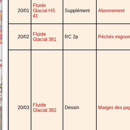
Fluide
20/01
Glacial HS
Supplément
Abonnement
41
Fluide
20/02
RC 2p
Péchés migno
Glacial 381
Fluide
20/03
Dessin
Marges des pa
Glacial 382