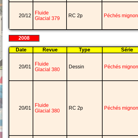
Fluide
20/12
RC 2p
Péchés mignon
Glacial 379
2008
Date
Revue
Type
Série
Fluide
20/01
Dessin
Péchés migno
Glacial 380
Fluide
20/01
RC 2p
Péchés migno
Glacial 380