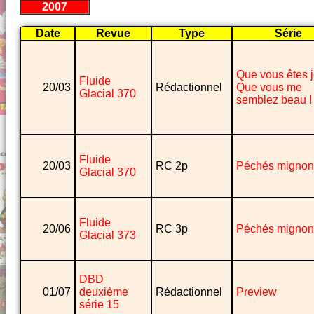
2007
Date
Revue
Type
Série
Que vous êtes jo
Fluide
20/03
Rédactionnel
Que vous me
Glacial 370
semblez beau !
Fluide
20/03
RC 2p
Péchés mignon
Glacial 370
Fluide
20/06
RC 3p
Péchés mignon
Glacial 373
DBD
01/07
deuxième
Rédactionnel
Preview
série 15