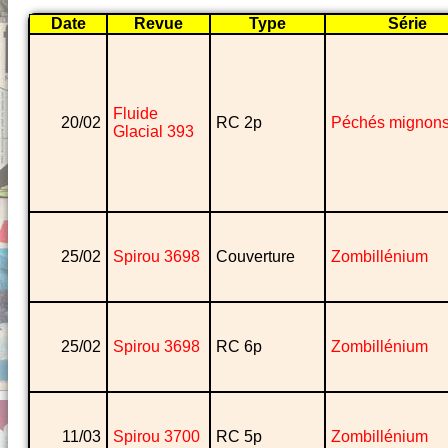
Date
Revue
Type
Série
Fluide
20/02
RC 2p
Péchés mignon
Glacial 393
25/02
Spirou 3698
Couverture
Zombillénium
25/02
Spirou 3698
RC 6p
Zombillénium
11/03
Spirou 3700
RC 5p
Zombillénium