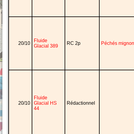
Fluide
20/10
RC 2p
Péchés migno
Glacial 389
Fluide
20/10
Glacial HS
Rédactionnel
44