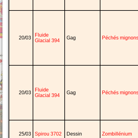
Fluide
20/03
Gag
Péchés mignon
Glacial 394
Fluide
20/03
Gag
Péchés mignon
Glacial 394
25/03
Spirou 3702
Dessin
Zombillénium