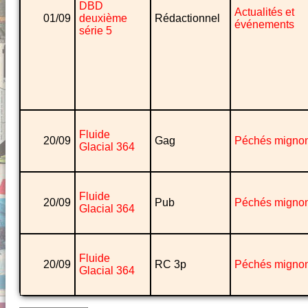
DBD
Actualités et
01/09
deuxième
Rédactionnel
événements
série 5
Fluide
20/09
Gag
Péchés migno
Glacial 364
Fluide
20/09
Pub
Péchés migno
Glacial 364
Fluide
20/09
RC 3p
Péchés migno
Glacial 364