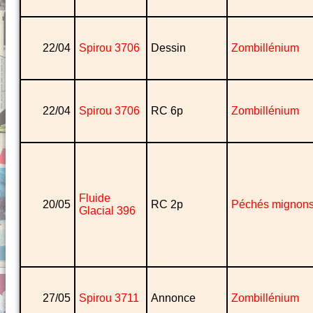
22/04
Spirou 3706
Dessin
Zombillénium
22/04
Spirou 3706
RC 6p
Zombillénium
Fluide
20/05
RC 2p
Péchés mignon
Glacial 396
27/05
Spirou 3711
Annonce
Zombillénium