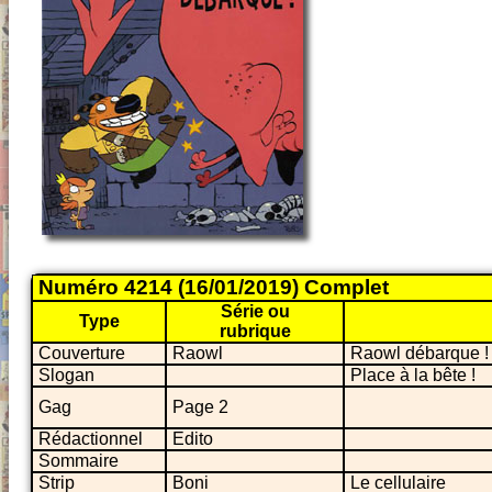
Numéro 4214 (16/01/2019) Complet
Série ou
Type
rubrique
Couverture
Raowl
Raowl débarque !
Slogan
Place à la bête !
Gag
Page 2
Rédactionnel
Edito
Sommaire
Strip
Boni
Le cellulaire