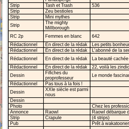
Strip
Tash et Trash
536
Strip
Zeu bestioles
Strip
Mini mythes
The mighty
Strip
Millborough
RC 2p
Femmes en blanc
642
Rédactionnel
En direct de la rédak
Les petits bonheu
Rédactionnel
En direct de la rédak
L’abonné de la s
Rédactionnel
En direct de la rédak
La beauté cachée 
Rédactionnel
En direct de la rédak
22, voilà les zindic
Fifiches du
Dessin
Le monde fascinan
proprofesseur
Rédactionnel
Pas tous à la fois !
XXIe siècle est parmi
Dessin
nous
Dessin
Photo
Chez les professi
Annonce
Raowl
Raowl débarque d
Strip
Crapule
(4 strips)
Pub
Prêt à wakatooner