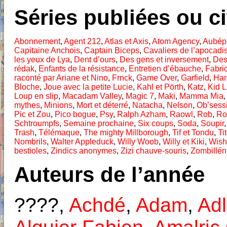
Séries publiées ou c
Abonnement
,
Agent 212
,
Atlas et Axis
,
Atom Agency
,
Aubép
Capitaine Anchois
,
Captain Biceps
,
Cavaliers de l’apocadi
les yeux de Lya
,
Dent d’ours
,
Des gens et inversement
,
Des
rédak
,
Enfants de la résistance
,
Entretien d’ébauche
,
Fabri
raconté par Ariane et Nino
,
Frnck
,
Game Over
,
Garfield
,
Ha
Bloche
,
Joue avec la petite Lucie
,
Kahl et Pörth
,
Katz
,
Kid 
Loup en slip
,
Macadam Valley
,
Magic 7
,
Maki
,
Mamma Mia
mythes
,
Minions
,
Mort et déterré
,
Natacha
,
Nelson
,
Ob’sess
Pic et Zou
,
Pico bogue
,
Psy
,
Ralph Azham
,
Raowl
,
Rob
,
Ro
Schtroumpfs
,
Semaine prochaine
,
Six coups
,
Soda
,
Soupir
Trash
,
Télémaque
,
The mighty Millborough
,
Tif et Tondu
,
Ti
Nombrils
,
Walter Appleduck
,
Willy Woob
,
Willy et Kiki
,
Wishl
bestioles
,
Zindics anonymes
,
Zizi chauve-souris
,
Zombillé
Auteurs de l’année
????,
Achdé
,
Adam
,
Adl