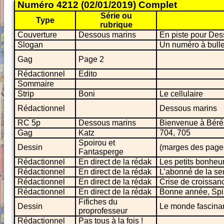
Numéro 4212 (02/01/2019) Complet
Série ou
Type
rubrique
Couverture
Dessous marins
En piste pour De
Slogan
Un numéro à bull
Gag
Page 2
Rédactionnel
Edito
Sommaire
Strip
Boni
Le cellulaire
Rédactionnel
Dessous marins
RC 5p
Dessous marins
Bienvenue à Béréz
Gag
Katz
704, 705
Spoirou et
Dessin
(marges des page
Fantasperge
Rédactionnel
En direct de la rédak
Les petits bonheu
Rédactionnel
En direct de la rédak
L’abonné de la s
Rédactionnel
En direct de la rédak
Crise de croissan
Rédactionnel
En direct de la rédak
Bonne année, Spir
Fifiches du
Dessin
Le monde fascinan
proprofesseur
Rédactionnel
Pas tous à la fois !