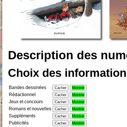
Description des num
Choix des informations
Bandes dessinées
Cacher
Montrer
Rédactionnel
Cacher
Montrer
Jeux et concours
Cacher
Montrer
Romans et nouvelles
Cacher
Montrer
Suppléments
Cacher
Montrer
Publicités
Cacher
Montrer