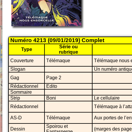
Numéro 4213 (09/01/2019) Complet
Série ou
Type
rubrique
Couverture
Télémaque
Télémaque nous 
Slogan
Un numéro antiqu
Gag
Page 2
Rédactionnel
Edito
Sommaire
Strip
Boni
Le cellulaire
Rédactionnel
Télémaque à l’att
AS-D
Télémaque
Aux portes de l’en
Spoirou et
Dessin
(marges des page
Fantasperge