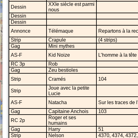
XXIe siècle est parmi
Dessin
nous
Dessin
Dessin
Annonce
Télémaque
Repartons à la re
Strip
Crapule
(4 strips)
Gag
Mini mythes
AS-F
Kid Noize
L’homme à la tête
RC 3p
Rob
Gag
Zeu bestioles
Strip
Cramés
104
Joue avec la petite
Strip
Lucie
AS-F
Natacha
Sur les traces de 
Gag
Capitaine Anchois
103
Roger et ses
RC 2p
humains
Gag
Harry
51
Strip
Nelson
4370, 4374, 4372