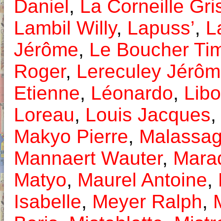
Daniel
,
La Corneille Gri
Lambil Willy
,
Lapuss’
,
L
Jérôme
,
Le Boucher Ti
Roger
,
Lereculey Jérô
Etienne
,
Léonardo
,
Lib
Loreau
,
Louis Jacques
Makyo Pierre
,
Malassag
Mannaert Wauter
,
Mara
Matyo
,
Maurel Antoine
,
Isabelle
,
Meyer Ralph
,