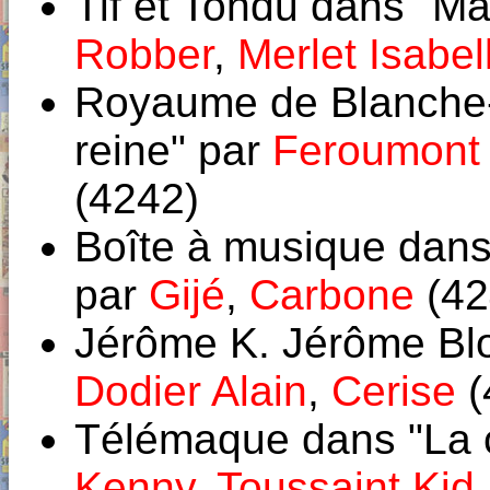
Tif et Tondu dans "Ma
Robber
,
Merlet Isabel
Royaume de Blanche-F
reine" par
Feroumont 
(4242)
Boîte à musique dans 
par
Gijé
,
Carbone
(42
Jérôme K. Jérôme Blo
Dodier Alain
,
Cerise
(
Télémaque dans "La 
Kenny
,
Toussaint Kid