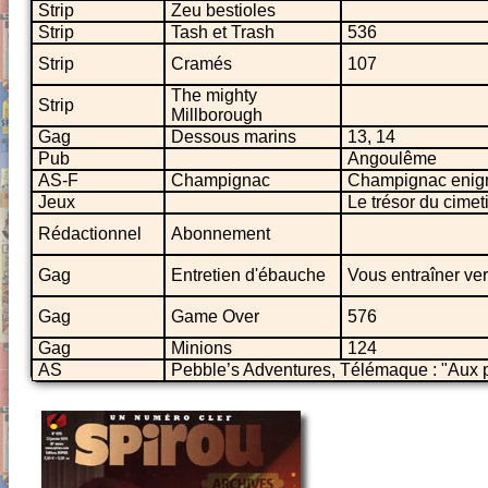
Strip
Zeu bestioles
Strip
Tash et Trash
536
Strip
Cramés
107
The mighty
Strip
Millborough
Gag
Dessous marins
13, 14
Pub
Angoulême
AS-F
Champignac
Champignac eni
Jeux
Le trésor du cime
Rédactionnel
Abonnement
Gag
Entretien d'ébauche
Vous entraîner ve
Gag
Game Over
576
Gag
Minions
124
AS
Pebble’s Adventures, Télémaque : "Aux po