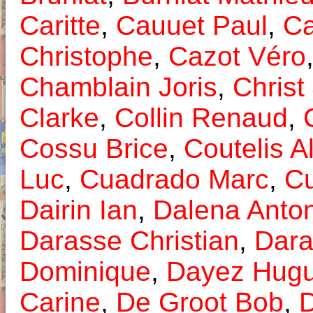
Caritte
,
Cauuet Paul
,
Ca
Christophe
,
Cazot Véro
Chamblain Joris
,
Christ
Clarke
,
Collin Renaud
,
Cossu Brice
,
Coutelis A
Luc
,
Cuadrado Marc
,
Cu
Dairin Ian
,
Dalena Anton
Darasse Christian
,
Dara
Dominique
,
Dayez Hug
Carine
,
De Groot Bob
,