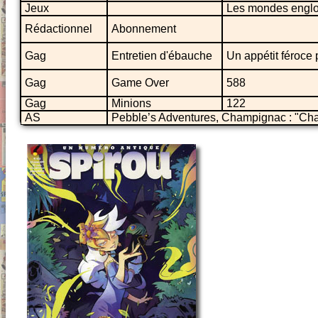
Jeux
Les mondes englo
Rédactionnel
Abonnement
Gag
Entretien d'ébauche
Un appétit féroce p
Gag
Game Over
588
Gag
Minions
122
AS
Pebble’s Adventures, Champignac : "C