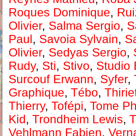
Roques Dominique
,
Rui
Olivier
,
Salma Sergio
,
S
Paul
,
Savoia Sylvain
,
S
Olivier
,
Sedyas Sergio
,
Rudy
,
Sti
,
Stivo
,
Studio 
Surcouf Erwann
,
Syfer
,
Graphique
,
Tébo
,
Thiri
Thierry
,
Tofépi
,
Tome Ph
Kid
,
Trondheim Lewis
,
T
Vehlmann Fabien
,
Verna