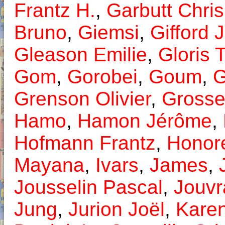
Frantz H.
,
Garbutt Chris
Bruno
,
Giemsi
,
Gifford
Gleason Emilie
,
Gloris 
Gom
,
Gorobei
,
Goum
,
G
Grenson Olivier
,
Grosse
Hamo
,
Hamon Jérôme
,
Hofmann Frantz
,
Honor
Mayana
,
Ivars
,
James
,
Jousselin Pascal
,
Jouvr
Jung
,
Jurion Joël
,
Kare