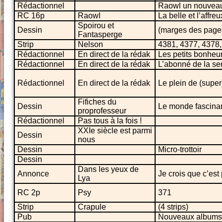
Rédactionnel
Raowl un nouveau
RC 16p
Raowl
La belle et l’affreu
Spoirou et
Dessin
(marges des page
Fantasperge
Strip
Nelson
4381, 4377, 4378
Rédactionnel
En direct de la rédak
Les petits bonheur
Rédactionnel
En direct de la rédak
L’abonné de la s
Rédactionnel
En direct de la rédak
Le plein de (supe
Fifiches du
Dessin
Le monde fascinan
proprofesseur
Rédactionnel
Pas tous à la fois !
XXIe siècle est parmi
Dessin
nous
Dessin
Micro-trottoir
Dessin
Dans les yeux de
Annonce
Je crois que c’est
Lya
RC 2p
Psy
371
Strip
Crapule
(4 strips)
Pub
Nouveaux albums