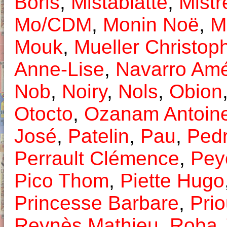
Boris
,
Mistablatte
,
Mistr
Mo/CDM
,
Monin Noë
,
M
Mouk
,
Mueller Christop
Anne-Lise
,
Navarro Amé
Nob
,
Noiry
,
Nols
,
Obion
Otocto
,
Ozanam Antoin
José
,
Patelin
,
Pau
,
Pedr
Perrault Clémence
,
Pey
Pico Thom
,
Piette Hugo
Princesse Barbare
,
Pri
Reynès Mathieu
,
Roba 