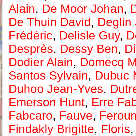
Alain
,
De Moor Johan
,
D
De Thuin David
,
Deglin
Frédéric
,
Delisle Guy
,
D
Desprès
,
Dessy Ben
,
Di
Dodier Alain
,
Domecq Ma
Santos Sylvain
,
Dubuc 
Duhoo Jean-Yves
,
Dutr
Emerson Hunt
,
Erre Fab
Fabcaro
,
Fauve
,
Feroum
Findakly Brigitte
,
Floris