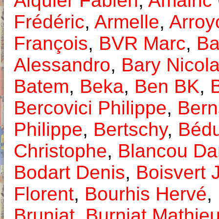
Alquier Fabien
,
Amalric
Frédéric
,
Armelle
,
Arroy
François
,
BVR Marc
,
Ba
Alessandro
,
Bary Nicol
Batem
,
Beka
,
Ben BK
,
Bercovici Philippe
,
Bern
Philippe
,
Bertschy
,
Béd
Christophe
,
Blancou Da
Bodart Denis
,
Boisvert 
Florent
,
Bourhis Hervé
,
Bruniat
,
Burniat Mathie