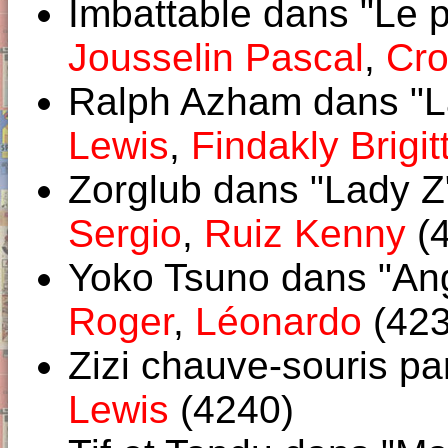
Imbattable dans "Le p
Jousselin Pascal
,
Cro
Ralph Azham dans "L
Lewis
,
Findakly Brigit
Zorglub dans "Lady Z
Sergio
,
Ruiz Kenny
(4
Yoko Tsuno dans "An
Roger
,
Léonardo
(423
Zizi chauve-souris p
Lewis
(4240)