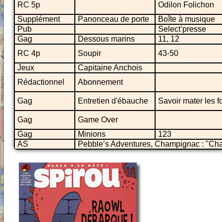
RC 5p
Odilon Folichon
Supplément
Panonceau de porte
Boîte à musique
Pub
Select’presse
Gag
Dessous marins
11, 12
RC 4p
Soupir
43-50
Jeux
Capitaine Anchois
Rédactionnel
Abonnement
Gag
Entretien d'ébauche
Savoir mater les f
Gag
Game Over
Gag
Minions
123
AS
Pebble’s Adventures, Champignac : "C