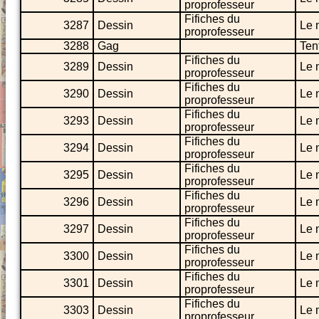
proprofesseur
Fifiches du
3287
Dessin
Le 
proprofesseur
3288
Gag
Ten
Fifiches du
3289
Dessin
Le 
proprofesseur
Fifiches du
3290
Dessin
Le 
proprofesseur
Fifiches du
3293
Dessin
Le 
proprofesseur
Fifiches du
3294
Dessin
Le 
proprofesseur
Fifiches du
3295
Dessin
Le 
proprofesseur
Fifiches du
3296
Dessin
Le 
proprofesseur
Fifiches du
3297
Dessin
Le 
proprofesseur
Fifiches du
3300
Dessin
Le 
proprofesseur
Fifiches du
3301
Dessin
Le 
proprofesseur
Fifiches du
3303
Dessin
Le 
proprofesseur