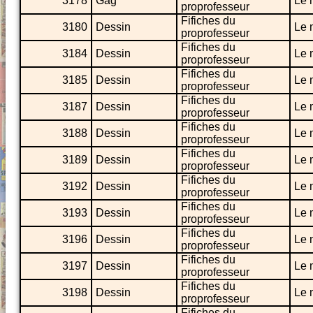
3178
Gag
Le 
proprofesseur
Fifiches du
3180
Dessin
Le 
proprofesseur
Fifiches du
3184
Dessin
Le 
proprofesseur
Fifiches du
3185
Dessin
Le 
proprofesseur
Fifiches du
3187
Dessin
Le 
proprofesseur
Fifiches du
3188
Dessin
Le 
proprofesseur
Fifiches du
3189
Dessin
Le 
proprofesseur
Fifiches du
3192
Dessin
Le 
proprofesseur
Fifiches du
3193
Dessin
Le 
proprofesseur
Fifiches du
3196
Dessin
Le 
proprofesseur
Fifiches du
3197
Dessin
Le 
proprofesseur
Fifiches du
3198
Dessin
Le 
proprofesseur
Fifiches du