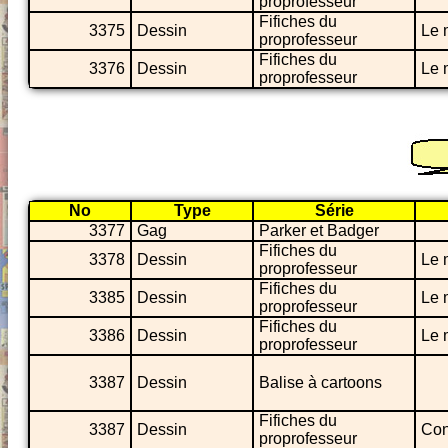
proprofesseur
Fifiches du
3375
Dessin
Le 
proprofesseur
Fifiches du
3376
Dessin
Le 
proprofesseur
No
Type
Série
3377
Gag
Parker et Badger
Fifiches du
3378
Dessin
Le 
proprofesseur
Fifiches du
3385
Dessin
Le 
proprofesseur
Fifiches du
3386
Dessin
Le 
proprofesseur
3387
Dessin
Balise à cartoons
Fifiches du
3387
Dessin
Con
proprofesseur