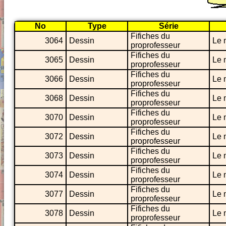
No
Type
Série
Fifiches du
3064
Dessin
Le 
proprofesseur
Fifiches du
3065
Dessin
Le 
proprofesseur
Fifiches du
3066
Dessin
Le 
proprofesseur
Fifiches du
3068
Dessin
Le 
proprofesseur
Fifiches du
3070
Dessin
Le 
proprofesseur
Fifiches du
3072
Dessin
Le 
proprofesseur
Fifiches du
3073
Dessin
Le 
proprofesseur
Fifiches du
3074
Dessin
Le 
proprofesseur
Fifiches du
3077
Dessin
Le 
proprofesseur
Fifiches du
3078
Dessin
Le 
proprofesseur