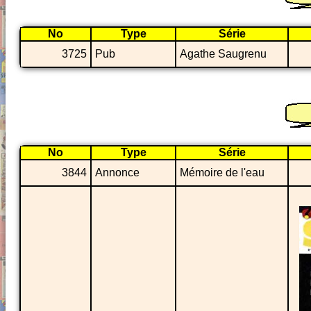
No
Type
Série
3725
Pub
Agathe Saugrenu
No
Type
Série
3844
Annonce
Mémoire de l'eau