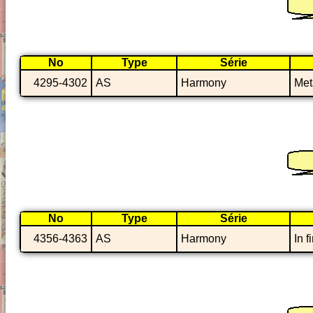
No
Type
Série
4295-4302
AS
Harmony
Met
No
Type
Série
4356-4363
AS
Harmony
In f