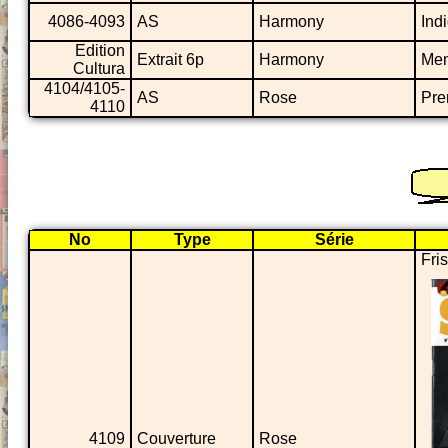
4086-4093
AS
Harmony
Ind
Edition
Extrait 6p
Harmony
Me
Cultura
4104/4105-
AS
Rose
Pre
4110
No
Type
Série
Fri
4109
Couverture
Rose