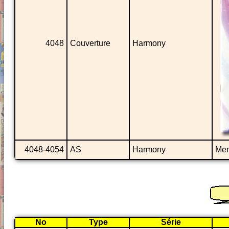
4048
Couverture
Harmony
4048-4054
AS
Harmony
Me
No
Type
Série