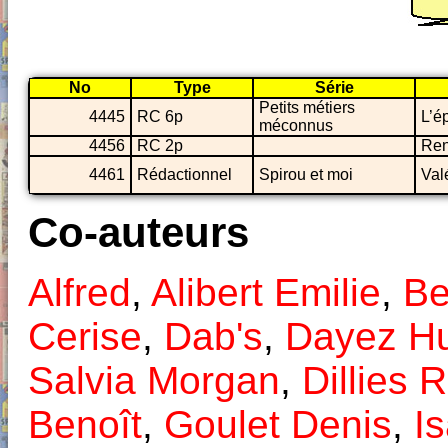
No
Type
Série
Petits métiers
4445
RC 6p
L’é
méconnus
4456
RC 2p
Ren
4461
Rédactionnel
Spirou et moi
Val
Co-auteurs
Alfred
,
Alibert Emilie
,
Be
Cerise
,
Dab's
,
Dayez H
Salvia Morgan
,
Dillies 
Benoît
,
Goulet Denis
,
I