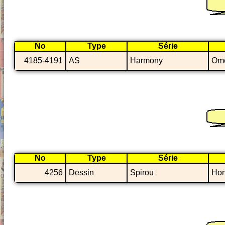
No
Type
Série
4185-4191
AS
Harmony
Om
No
Type
Série
4256
Dessin
Spirou
Ho