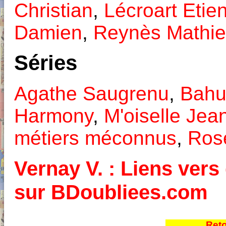
Christian
,
Lécroart Etie
Damien
,
Reynès Mathi
Séries
Agathe Saugrenu
,
Bahu
Harmony
,
M'oiselle Jea
métiers méconnus
,
Ros
Vernay V. : Liens vers 
sur BDoubliees.com
Reto