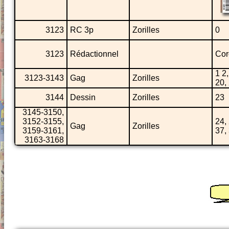
3123
RC 3p
Zorilles
0
3123
Rédactionnel
Cor
1 2,
3123-3143
Gag
Zorilles
20,
3144
Dessin
Zorilles
23
3145-3150,
3152-3155,
24, 
Gag
Zorilles
3159-3161,
37,
3163-3168