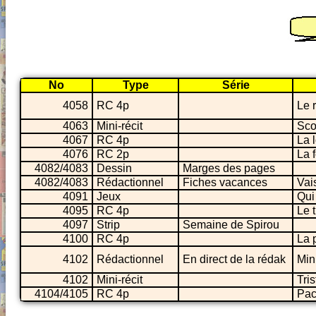
No
Type
Série
4058
RC 4p
Le 
4063
Mini-récit
Sco
4067
RC 4p
La l
4076
RC 2p
La 
4082/4083
Dessin
Marges des pages
4082/4083
Rédactionnel
Fiches vacances
Vai
4091
Jeux
Qui
4095
RC 4p
Le 
4097
Strip
Semaine de Spirou
4100
RC 4p
La 
4102
Rédactionnel
En direct de la rédak
Min
4102
Mini-récit
Tri
4104/4105
RC 4p
Pac