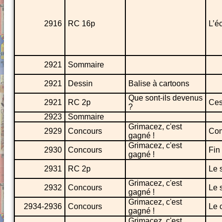
2916
RC 16p
L’é
2921
Sommaire
2921
Dessin
Balise à cartoons
Que sont-ils devenus
2921
RC 2p
Ces
?
2923
Sommaire
Grimacez, c'est
2929
Concours
Com
gagné !
Grimacez, c'est
2930
Concours
Fin 
gagné !
2931
RC 2p
Le s
Grimacez, c'est
2932
Concours
Le 
gagné !
Grimacez, c'est
2934-2936
Concours
Le 
gagné !
Grimacez, c'est