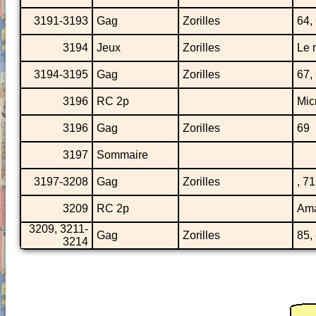
3191-3193
Gag
Zorilles
64,
3194
Jeux
Zorilles
Le 
3194-3195
Gag
Zorilles
67,
3196
RC 2p
Mic
3196
Gag
Zorilles
69
3197
Sommaire
3197-3208
Gag
Zorilles
, 71
3209
RC 2p
Ama
3209, 3211-
Gag
Zorilles
85,
3214