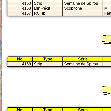
4150
Strip
Semaine de Spirou
4153
Mini-récit
Scopitone
Mil
4157
RC 4p
Fan
No
Type
Série
4168
Strip
Semaine de Spirou
No
Type
Série