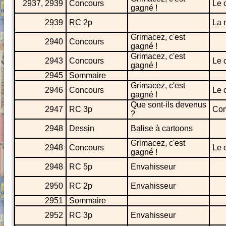
2937, 2939
Concours
Le 
gagné !
2939
RC 2p
La 
Grimacez, c'est
2940
Concours
gagné !
Grimacez, c'est
2943
Concours
Le 
gagné !
2945
Sommaire
Grimacez, c'est
2946
Concours
Le 
gagné !
Que sont-ils devenus
2947
RC 3p
Com
?
2948
Dessin
Balise à cartoons
Grimacez, c'est
2948
Concours
Le 
gagné !
2948
RC 5p
Envahisseur
2950
RC 2p
Envahisseur
2951
Sommaire
2952
RC 3p
Envahisseur