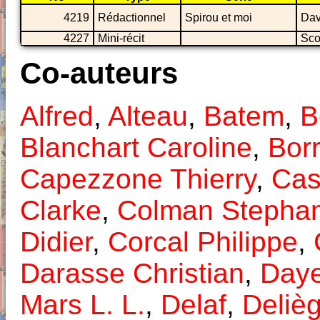
4219
Rédactionnel
Spirou et moi
Dav
4227
Mini-récit
Sco
Co-auteurs
Alfred
,
Alteau
,
Batem
,
B
Blanchart Caroline
,
Borr
Capezzone Thierry
,
Cas
Clarke
,
Colman Stepha
Didier
,
Corcal Philippe
,
Darasse Christian
,
Day
Mars L. L.
,
Delaf
,
Deliè