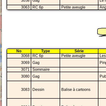
3058
Gag
Le 
3063
RC 6p
Petite aveugle
Ang
No
Type
Série
3068
RC 6p
Petite aveugle
Les
3069
Gag
Pin
3071
Sommaire
3080
Gag
Pu
3083
Dessin
Balise à cartoons