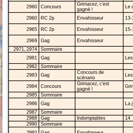
Grimacez, c'est
2960
Concours
Le 
gagné !
2960
RC 2p
Envahisseur
13-
2965
RC 2p
Envahisseur
15-
2969
Gag
Envahisseur
2971, 2974
Sommaire
2981
Gag
Les
2982
Sommaire
Concours de
2983
Gag
Les
scénario
Grimacez, c'est
2984
Concours
Gri
gagné !
2985
Sommaire
2986
Gag
La j
2987
Sommaire
2988
Gag
Indomptables
14
2990
Sommaire
2992
Gag
Envahisseur