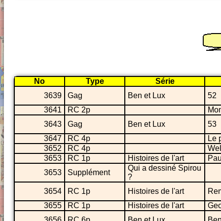
No
Type
Série
3639
Gag
Ben et Lux
52
3641
RC 2p
Mon
3643
Gag
Ben et Lux
53
3647
RC 4p
Le 
3652
RC 4p
Wel
3653
RC 1p
Histoires de l'art
Pau
Qui a dessiné Spirou
3653
Supplément
?
3654
RC 1p
Histoires de l'art
Rem
3655
RC 1p
Histoires de l'art
Geo
3656
RC 6p
Ben et Lux
Ben