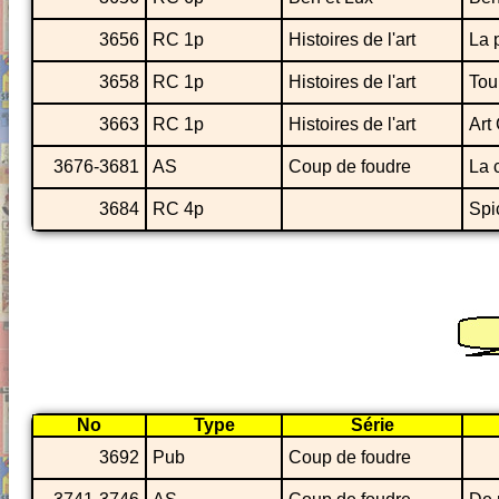
3656
RC 1p
Histoires de l'art
La 
3658
RC 1p
Histoires de l'art
Tou
3663
RC 1p
Histoires de l'art
Art
3676-3681
AS
Coup de foudre
La 
3684
RC 4p
Spi
No
Type
Série
3692
Pub
Coup de foudre