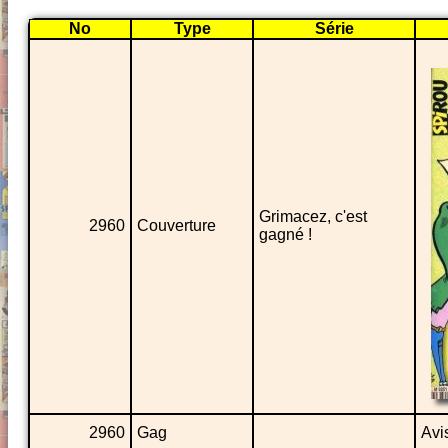
No
Type
Série
Grimacez, c'est
2960
Couverture
gagné !
2960
Gag
Avi