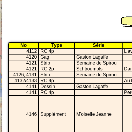
No
Type
Série
4112
RC 4p
L’a
4120
Gag
Gaston Lagaffe
4121
Strip
Semaine de Spirou
4121
RC 2p
Schtroumpfs
Dan
4126, 4131
Strip
Semaine de Spirou
4132/4133
RC 4p
Au 
4141
Dessin
Gaston Lagaffe
4141
RC 4p
Per
4146
Supplément
M'oiselle Jeanne