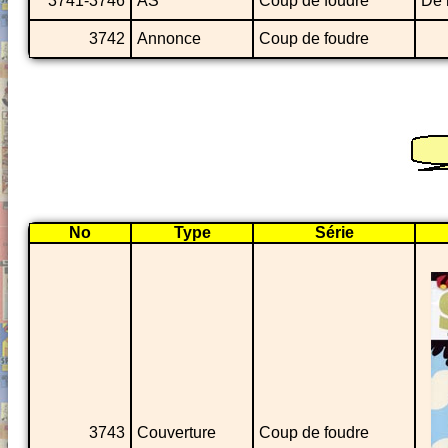
3741-3746
AS
Coup de foudre
De 
3742
Annonce
Coup de foudre
No
Type
Série
3743
Couverture
Coup de foudre