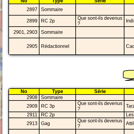
No
Type
Série
2897
Sommaire
Que sont-ils devenus
2899
RC 2p
Ind
?
2901, 2903
Sommaire
2905
Rédactionnel
Cad
No
Type
Série
2908
Sommaire
Que sont-ils devenus
2909
RC 3p
Tar
?
2911
RC 2p
Les
Que sont-ils devenus
2913
Gag
Atti
?