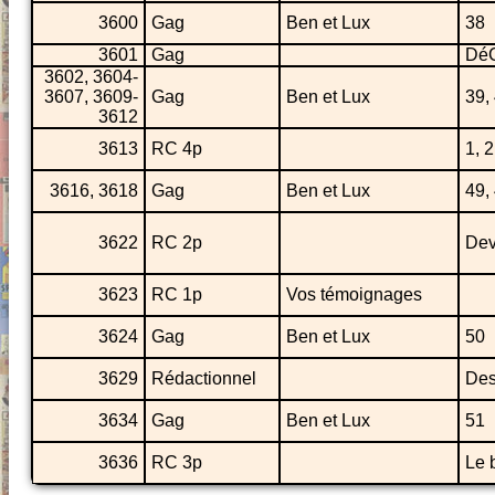
3600
Gag
Ben et Lux
38
3601
Gag
Dé
3602, 3604-
3607, 3609-
Gag
Ben et Lux
39, 
3612
3613
RC 4p
1, 2
3616, 3618
Gag
Ben et Lux
49,
3622
RC 2p
Dev
3623
RC 1p
Vos témoignages
3624
Gag
Ben et Lux
50
3629
Rédactionnel
Des
3634
Gag
Ben et Lux
51
3636
RC 3p
Le 