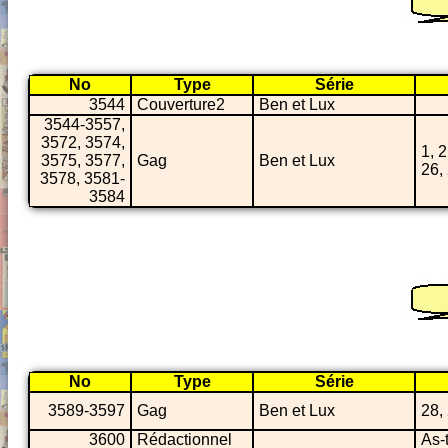
No
Type
Série
3544
Couverture2
Ben et Lux
3544-3557,
3572, 3574,
1, 2
3575, 3577,
Gag
Ben et Lux
26,
3578, 3581-
3584
No
Type
Série
3589-3597
Gag
Ben et Lux
28, 
3600
Rédactionnel
As-t