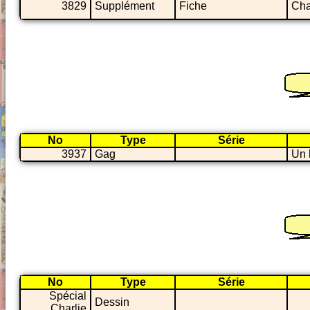
3829
Supplément
Fiche
Cha
No
Type
Série
3937
Gag
Un 
No
Type
Série
Spécial
Dessin
Charlie