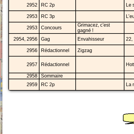
2952
RC 2p
Le 
2953
RC 3p
L’e
Grimacez, c'est
2953
Concours
gagné !
2954, 2956
Gag
Envahisseur
22,
2956
Rédactionnel
Zigzag
2957
Rédactionnel
Hot
2958
Sommaire
2959
RC 2p
La 