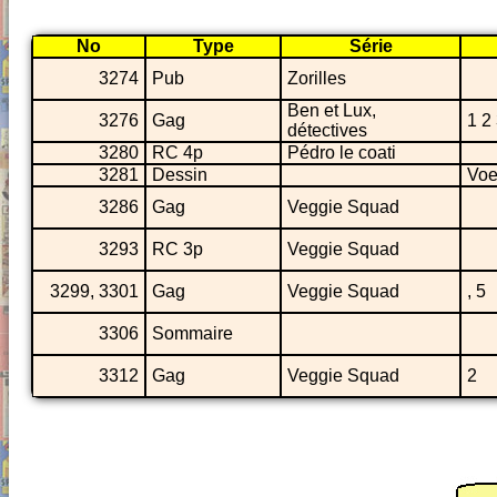
No
Type
Série
3274
Pub
Zorilles
Ben et Lux,
3276
Gag
1 2
détectives
3280
RC 4p
Pédro le coati
3281
Dessin
Voe
3286
Gag
Veggie Squad
3293
RC 3p
Veggie Squad
3299, 3301
Gag
Veggie Squad
, 5
3306
Sommaire
3312
Gag
Veggie Squad
2