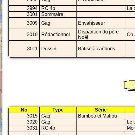
2994
RC 4p
La 
3001
Sommaire
3009
Gag
Envahisseur
Disparition du père
3010
Rédactionnel
On 
Noël
3011
Dessin
Balise à cartoons
No
Type
Série
3015
Gag
Bamboo et Malibu
3020
Gag
Le 
3031
RC 4p
Mon