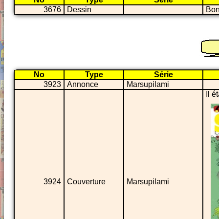
3676
Dessin
Bon
No
Type
Série
3923
Annonce
Marsupilami
Il 
3924
Couverture
Marsupilami