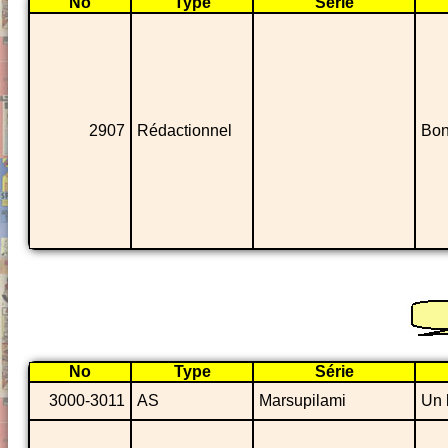
No
Type
Série
2907
Rédactionnel
Bon
No
Type
Série
3000-3011
AS
Marsupilami
Un 