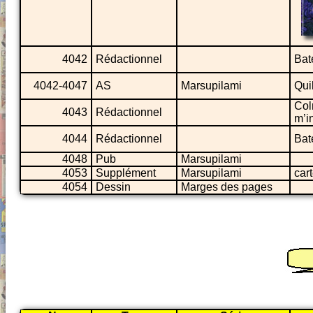
4042
Rédactionnel
Bat
4042-4047
AS
Marsupilami
Qui
Col
4043
Rédactionnel
m’i
4044
Rédactionnel
Bat
4048
Pub
Marsupilami
4053
Supplément
Marsupilami
car
4054
Dessin
Marges des pages