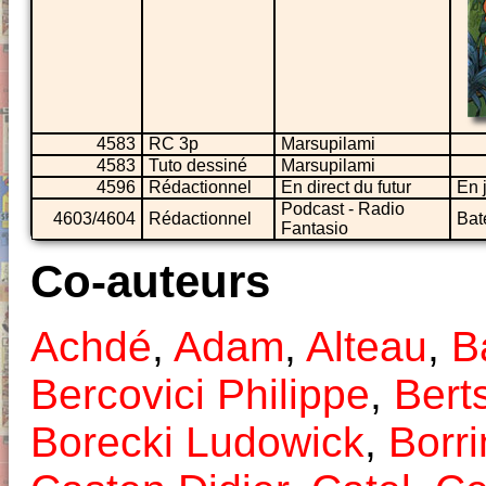
4583
RC 3p
Marsupilami
4583
Tuto dessiné
Marsupilami
4596
Rédactionnel
En direct du futur
En 
Podcast - Radio
4603/4604
Rédactionnel
Ba
Fantasio
Co-auteurs
Achdé
,
Adam
,
Alteau
,
B
Bercovici Philippe
,
Bert
Borecki Ludowick
,
Borri