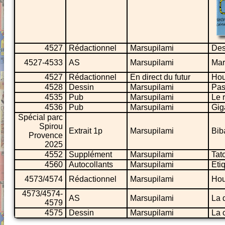
4527
Rédactionnel
Marsupilami
Des
4527-4533
AS
Marsupilami
Mar
4527
Rédactionnel
En direct du futur
Hou
4528
Dessin
Marsupilami
Pas
4535
Pub
Marsupilami
Le 
4536
Pub
Marsupilami
Gig
Spécial parc
Spirou
Extrait 1p
Marsupilami
Bib
Provence
2025
4552
Supplément
Marsupilami
Tat
4560
Autocollants
Marsupilami
Eti
4573/4574
Rédactionnel
Marsupilami
Hou
4573/4574-
AS
Marsupilami
La 
4579
4575
Dessin
Marsupilami
La 