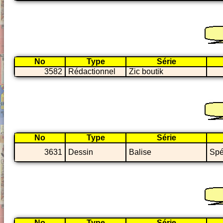
No
Type
Série
3582
Rédactionnel
Zic boutik
No
Type
Série
3631
Dessin
Balise
Spé
No
Type
Série