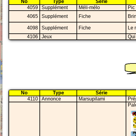
No
Type
Série
4059
Supplément
Méli-mélo
Pic
4065
Supplément
Fiche
Bri
4098
Supplément
Fiche
Le 
4106
Jeux
Qui
No
Type
Série
4110
Annonce
Marsupilami
Pré
Pal