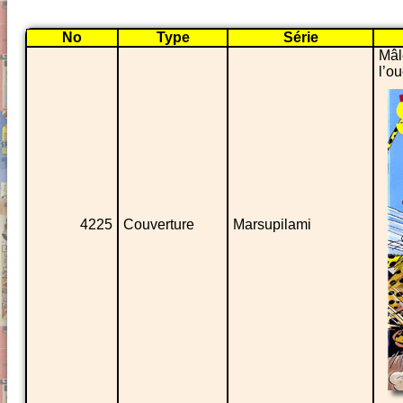
No
Type
Série
Mâl
l’ou
4225
Couverture
Marsupilami