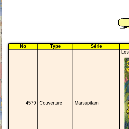
No
Type
Série
Les
4579
Couverture
Marsupilami