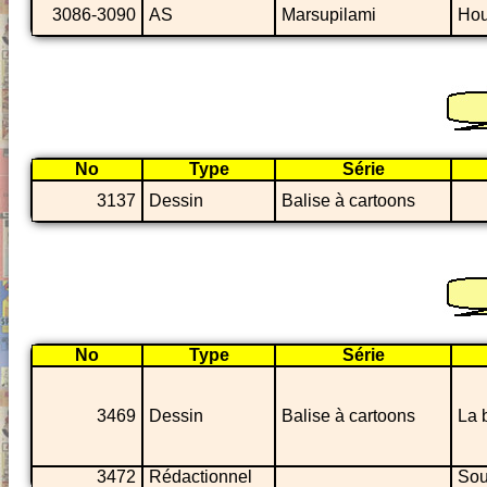
3086-3090
AS
Marsupilami
Hou
No
Type
Série
3137
Dessin
Balise à cartoons
No
Type
Série
3469
Dessin
Balise à cartoons
La 
3472
Rédactionnel
Sou