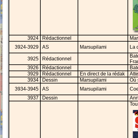
3924
Rédactionnel
Mar
3924-3929
AS
Marsupilami
La 
Bat
3925
Rédactionnel
Fra
3926
Rédactionnel
Bate
3929
Rédactionnel
En direct de la rédak
Att
3934
Dessin
Marsupilami
Où 
3934-3945
AS
Marsupilami
Coe
3937
Dessin
Ann
Tou