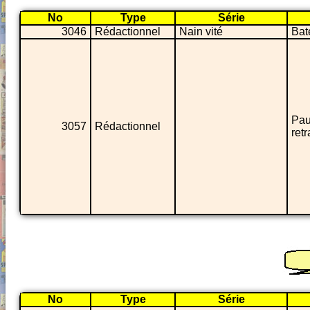
No
Type
Série
3046
Rédactionnel
Nain vité
Ba
Pau
3057
Rédactionnel
retr
No
Type
Série