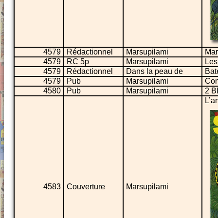
4579
Rédactionnel
Marsupilami
Mar
4579
RC 5p
Marsupilami
Les
4579
Rédactionnel
Dans la peau de
Bat
4579
Pub
Marsupilami
Con
4580
Pub
Marsupilami
2 BD
L’a
4583
Couverture
Marsupilami