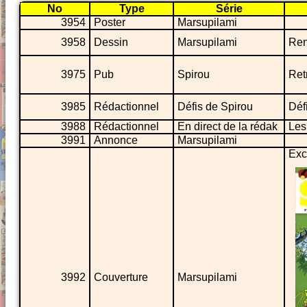
No
Type
Série
3954
Poster
Marsupilami
3958
Dessin
Marsupilami
Ren
3975
Pub
Spirou
Ret
3985
Rédactionnel
Défis de Spirou
Déf
3988
Rédactionnel
En direct de la rédak
Les
3991
Annonce
Marsupilami
Excl
3992
Couverture
Marsupilami