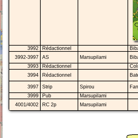
3992
Rédactionnel
Bib
3992-3997
AS
Marsupilami
Bib
3993
Rédactionnel
Col
3994
Rédactionnel
Bat
3997
Strip
Spirou
Fan
3999
Pub
Marsupilami
4001/4002
RC 2p
Marsupilami