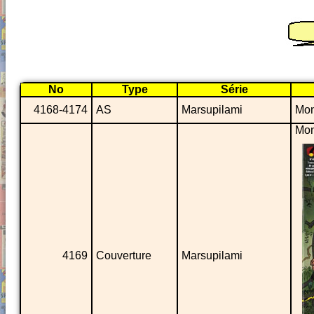
No
Type
Série
4168-4174
AS
Marsupilami
Mon
Mon
4169
Couverture
Marsupilami