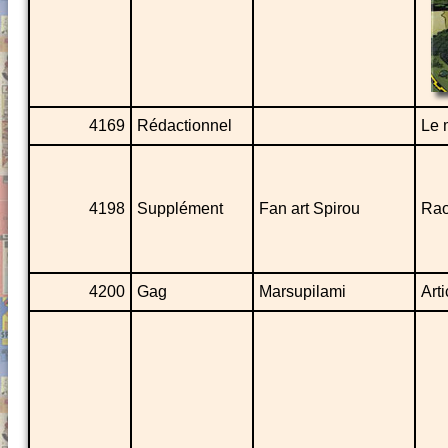
4169
Rédactionnel
Le 
4198
Supplément
Fan art Spirou
Rao
4200
Gag
Marsupilami
Arti