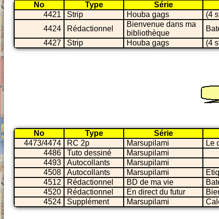
No
Type
Série
4421
Strip
Houba gags
(4 s
Bienvenue dans ma
4424
Rédactionnel
Ba
bibliothèque
4427
Strip
Houba gags
(4 s
No
Type
Série
4473/4474
RC 2p
Marsupilami
Le d
4486
Tuto dessiné
Marsupilami
4493
Autocollants
Marsupilami
4508
Autocollants
Marsupilami
Eti
4512
Rédactionnel
BD de ma vie
Ba
4520
Rédactionnel
En direct du futur
Bie
4524
Supplément
Marsupilami
Cal