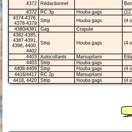
4372
Rédactionnel
Bon
4372
RC 3p
Houba gags
(12 
4374-4376,
Strip
Houba gags
(4 s
4378-4379
4380/4381
Gag
Crapule
4382-4385,
4387-4391,
Strip
Houba gags
(4 s
4398, 4400,
4402
4403
Autocollants
Marsupilami
Eti
4403
Strip
Houba gags
4408-4409
Strip
Houba gags
(4 s
4416/4417
RC 2p
Marsupilami
4418, 4420
Strip
Houba gags
(4 s