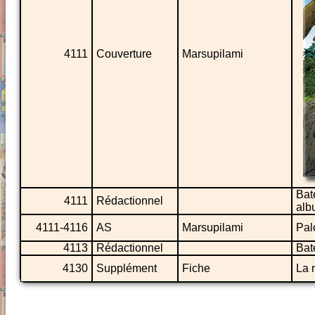
4111
Couverture
Marsupilami
Bat
4111
Rédactionnel
alb
4111-4116
AS
Marsupilami
Pal
4113
Rédactionnel
Bat
4130
Supplément
Fiche
La 