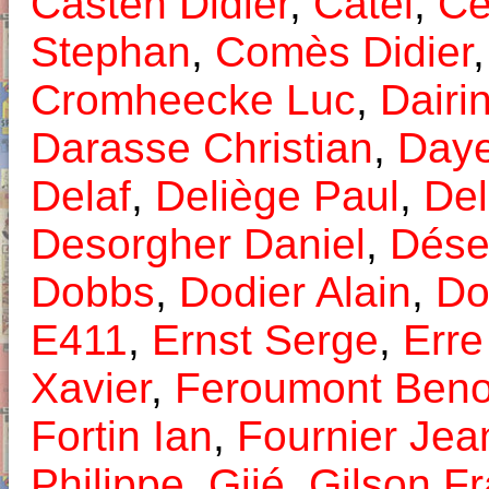
Casten Didier
,
Catel
,
C
Stephan
,
Comès Didier
Cromheecke Luc
,
Dairi
Darasse Christian
,
Day
Delaf
,
Deliège Paul
,
Del
Desorgher Daniel
,
Dése
Dobbs
,
Dodier Alain
,
Do
E411
,
Ernst Serge
,
Erre
Xavier
,
Feroumont Beno
Fortin Ian
,
Fournier Jea
Philippe
,
Gijé
,
Gilson Fr