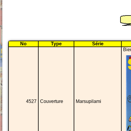
No
Type
Série
Bie
4527
Couverture
Marsupilami