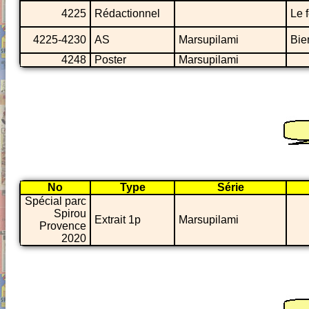
4225
Rédactionnel
Le 
4225-4230
AS
Marsupilami
Bie
4248
Poster
Marsupilami
No
Type
Série
Spécial parc
Spirou
Extrait 1p
Marsupilami
Provence
2020