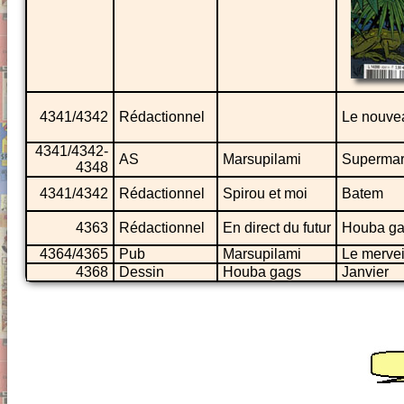
4341/4342
Rédactionnel
Le nouvea
4341/4342-
AS
Marsupilami
Superma
4348
4341/4342
Rédactionnel
Spirou et moi
Batem
4363
Rédactionnel
En direct du futur
Houba g
4364/4365
Pub
Marsupilami
Le mervei
4368
Dessin
Houba gags
Janvier