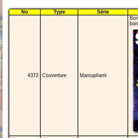
No
Type
Série
Bon
bon
4372
Couverture
Marsupilami