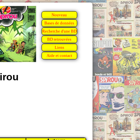
Nouveau
Bases de données
Recherche d'une BD
BD retrouvées
Liens
Aide et contact
irou