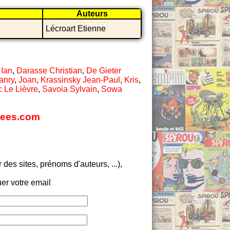
Auteurs
Lécroart Etienne
 Ian
,
Darasse Christian
,
De Gieter
anry
,
Joan
,
Krassinsky Jean-Paul
,
Kris
,
c Le Lièvre
,
Savoia Sylvain
,
Sowa
liees.com
es sites, prénoms d'auteurs, ...),
er votre email