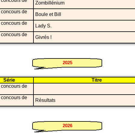
 concours de
Zombillénium
 concours de
Boule et Bill
 concours de
Lady S.
 concours de
Givrés !
2025
Série
Titre
 concours de
 concours de
Résultats
2026