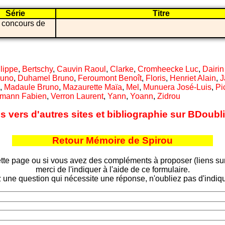
Série
Titre
 concours de
ilippe
,
Bertschy
,
Cauvin Raoul
,
Clarke
,
Cromheecke Luc
,
Dairin
runo
,
Duhamel Bruno
,
Feroumont Benoît
,
Floris
,
Henriet Alain
,
J
,
Madaule Bruno
,
Mazaurette Maïa
,
Mel
,
Munuera José-Luis
,
Pi
lmann Fabien
,
Verron Laurent
,
Yann
,
Yoann
,
Zidrou
ns vers d'autres sites et bibliographie sur BDoub
Retour Mémoire de Spirou
tte page ou si vous avez des compléments à proposer (liens sur d
merci de l'indiquer à l'aide de ce formulaire.
 une question qui nécessite une réponse, n'oubliez pas d'indiqu