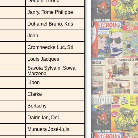
Dequier Bruno
Janry, Tome Philippe
Duhamel Bruno, Kris
Joan
Cromheecke Luc, Sti
Louis Jacques
Savoia Sylvain, Sowa
Marzena
Libon
Clarke
Bertschy
Dairin Ian, Del
Munuera José-Luis