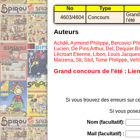
No
Type
Grand
4603/4604
Concours
l'été
Auteurs
Achdé
,
Aymond Philippe
,
Bercovici Ph
Lucien
,
De Pins Arthur
,
Del
,
Dequier B
Lécroart Etienne
,
Libon
,
Louis Jacques
Marzena
,
Sti
,
Stuf
,
Tome Philippe
,
Veh
Grand concours de l'été : Lie
Si vous trouvez des erreurs sur ce
Si vous posez
Nom (facultatif):
Mail (facultatif) :