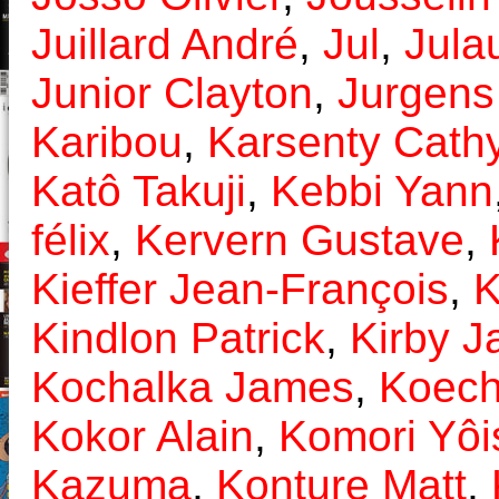
Juillard André
,
Jul
,
Jula
Junior Clayton
,
Jurgens
Karibou
,
Karsenty Cath
Katô Takuji
,
Kebbi Yann
félix
,
Kervern Gustave
,
Kieffer Jean-François
,
K
Kindlon Patrick
,
Kirby J
Kochalka James
,
Koechl
Kokor Alain
,
Komori Yôi
Kazuma
,
Konture Matt
,