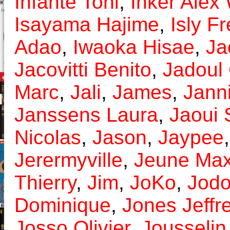
Infante Toni
,
Inker Alex
Isayama Hajime
,
Isly F
Adao
,
Iwaoka Hisae
,
Ja
Jacovitti Benito
,
Jadoul
Marc
,
Jali
,
James
,
Janni
Janssens Laura
,
Jaoui 
Nicolas
,
Jason
,
Jaypee
Jerermyville
,
Jeune Ma
Thierry
,
Jim
,
JoKo
,
Jodo
Dominique
,
Jones Jeffr
Josso Olivier
,
Jousselin