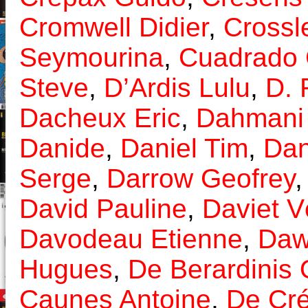
Cromwell Didier
,
Crossl
Seymourina
,
Cuadrado 
Steve
,
D’Ardis Lulu
,
D. 
Dacheux Eric
,
Dahmani
Danide
,
Daniel Tim
,
Da
Serge
,
Darrow Geofrey
David Pauline
,
Daviet V
Davodeau Etienne
,
Daw
Hugues
,
De Berardinis O
Caunes Antoine
,
De Cré