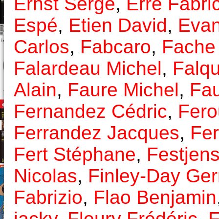
Ernst Serge
,
Erre Fabri
Espé
,
Etien David
,
Evan
Carlos
,
Fabcaro
,
Fache
Falardeau Michel
,
Falq
Alain
,
Faure Michel
,
Fau
Fernandez Cédric
,
Fero
Ferrandez Jacques
,
Fer
Fert Stéphane
,
Festjen
Nicolas
,
Finley-Day Ger
Fabrizio
,
Flao Benjamin
jacky
,
Fleury Frédéric
,
F