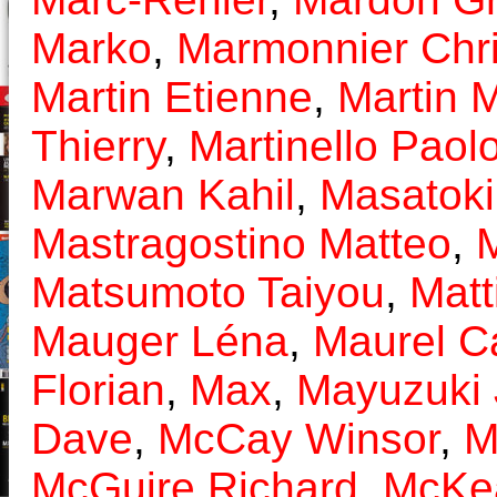
Marko
,
Marmonnier Chri
Martin Etienne
,
Martin 
Thierry
,
Martinello Paol
Marwan Kahil
,
Masatoki
Mastragostino Matteo
,
Matsumoto Taiyou
,
Matt
Mauger Léna
,
Maurel C
Florian
,
Max
,
Mayuzuki
Dave
,
McCay Winsor
,
M
McGuire Richard
,
McKe