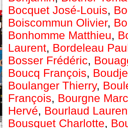
Bocquet José-Louis
,
Bo
Boiscommun Olivier
,
Bo
Bonhomme Matthieu
,
B
Laurent
,
Bordeleau Pau
Bosser Frédéric
,
Bouag
Boucq François
,
Boudje
Boulanger Thierry
,
Boul
François
,
Bourgne Mar
Hervé
,
Bourlaud Lauren
Bousquet Charlotte
,
Bo