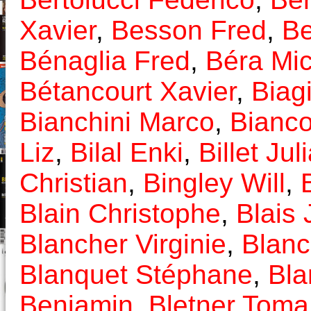
Xavier
,
Besson Fred
,
Be
Bénaglia Fred
,
Béra Mic
Bétancourt Xavier
,
Biag
Bianchini Marco
,
Bianco
Liz
,
Bilal Enki
,
Billet Jul
Christian
,
Bingley Will
,
Blain Christophe
,
Blais
Blancher Virginie
,
Blanc
Blanquet Stéphane
,
Bla
Benjamin
,
Bletner Toma