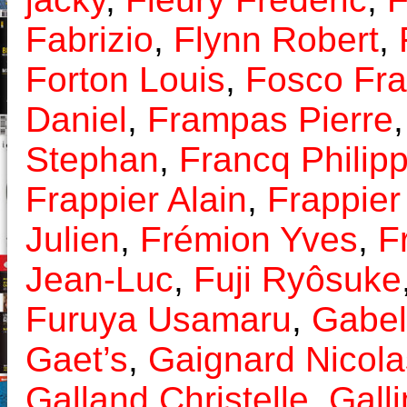
Fabrizio
,
Flynn Robert
,
Forton Louis
,
Fosco Fr
Daniel
,
Frampas Pierre
Stephan
,
Francq Philip
Frappier Alain
,
Frappier
Julien
,
Frémion Yves
,
F
Jean-Luc
,
Fuji Ryôsuke
Furuya Usamaru
,
Gabel
Gaet’s
,
Gaignard Nicola
Galland Christelle
,
Gall