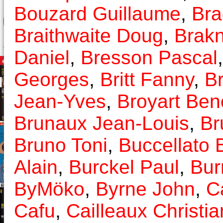
Bouzard Guillaume
,
Bra
Braithwaite Doug
,
Brakn
Daniel
,
Bresson Pascal
Georges
,
Britt Fanny
,
Br
Jean-Yves
,
Broyart Ben
Brunaux Jean-Louis
,
Br
Bruno Toni
,
Buccellato 
Alain
,
Burckel Paul
,
Bur
ByMöko
,
Byrne John
,
C
Cafu
,
Cailleaux Christia