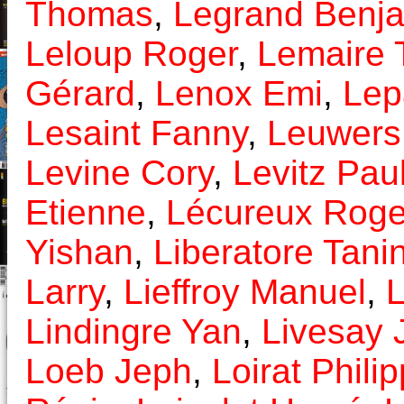
Thomas
,
Legrand Benj
Leloup Roger
,
Lemaire 
Gérard
,
Lenox Emi
,
Lep
Lesaint Fanny
,
Leuwers
Levine Cory
,
Levitz Pau
Etienne
,
Lécureux Roge
Yishan
,
Liberatore Tani
Larry
,
Lieffroy Manuel
,
L
Lindingre Yan
,
Livesay 
Loeb Jeph
,
Loirat Phili