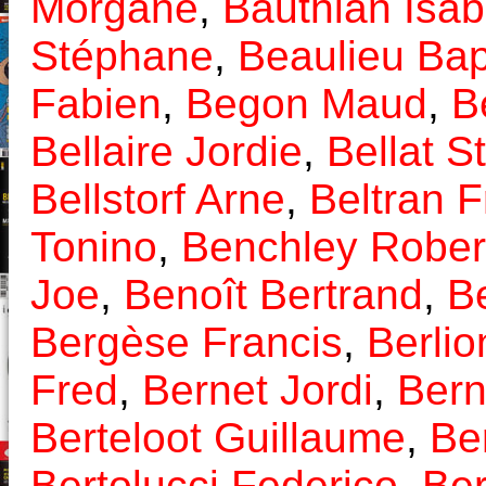
Morgane
,
Bauthian Isab
Stéphane
,
Beaulieu Bap
Fabien
,
Begon Maud
,
B
Bellaire Jordie
,
Bellat S
Bellstorf Arne
,
Beltran F
Tonino
,
Benchley Rober
Joe
,
Benoît Bertrand
,
B
Bergèse Francis
,
Berlio
Fred
,
Bernet Jordi
,
Bern
Berteloot Guillaume
,
Be
Bertolucci Federico
,
Ber