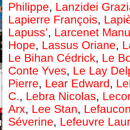
Philippe
,
Lanzidei Graz
Lapierre François
,
Lapi
Lapuss’
,
Larcenet Man
Hope
,
Lassus Oriane
,
L
Le Bihan Cédrick
,
Le B
Conte Yves
,
Le Lay Del
Pierre
,
Lear Edward
,
Le
C.
,
Lebra Nicolas
,
Lecon
Arx
,
Lee Stan
,
Lefaucon
Séverine
,
Lefeuvre Lau