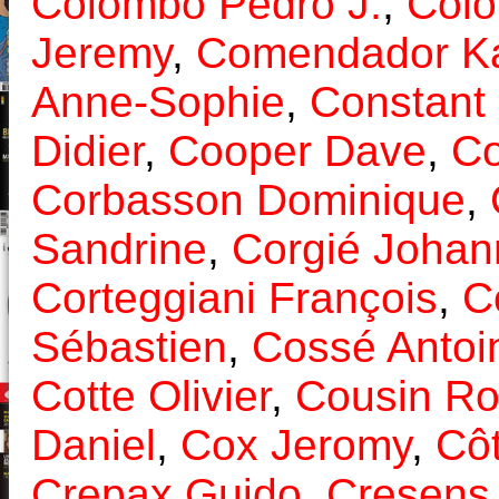
Colombo Pedro J.
,
Colo
Jeremy
,
Comendador Ka
Anne-Sophie
,
Constant 
Didier
,
Cooper Dave
,
Co
Corbasson Dominique
,
Sandrine
,
Corgié Johan
Corteggiani François
,
C
Sébastien
,
Cossé Antoi
Cotte Olivier
,
Cousin Ro
Daniel
,
Cox Jeromy
,
Côt
Crepax Guido
,
Cresens