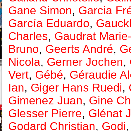
Gane Simon
,
Garcia Fr
García Eduardo
,
Gauckl
Charles
,
Gaudrat Marie
Bruno
,
Geerts André
,
Ge
Nicola
,
Gerner Jochen
,
Vert
,
Gébé
,
Géraudie A
Ian
,
Giger Hans Ruedi
,
Gimenez Juan
,
Gine Chr
Glesser Pierre
,
Glénat 
Godard Christian
,
Godi