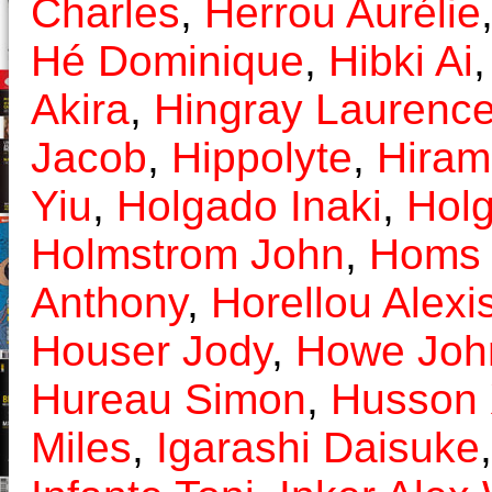
Charles
,
Herrou Aurélie
Hé Dominique
,
Hibki Ai
Akira
,
Hingray Laurenc
Jacob
,
Hippolyte
,
Hiram
Yiu
,
Holgado Inaki
,
Holg
Holmstrom John
,
Homs 
Anthony
,
Horellou Alexi
Houser Jody
,
Howe Joh
Hureau Simon
,
Husson 
Miles
,
Igarashi Daisuke