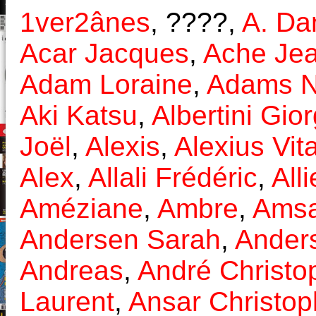
1ver2ânes
, ????,
A. Da
Acar Jacques
,
Ache Je
Adam Loraine
,
Adams N
Aki Katsu
,
Albertini Gior
Joël
,
Alexis
,
Alexius Vita
Alex
,
Allali Frédéric
,
All
Améziane
,
Ambre
,
Amsa
Andersen Sarah
,
Ander
Andreas
,
André Christo
Laurent
,
Ansar Christo