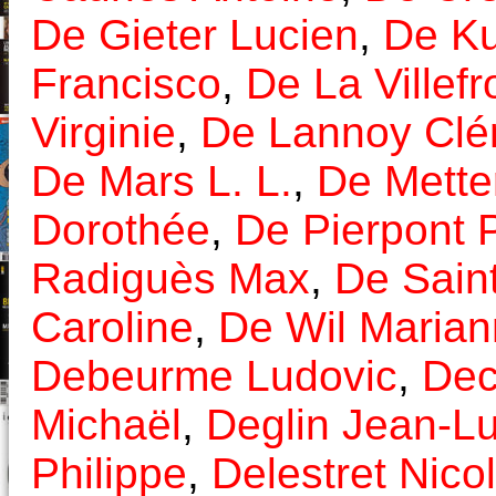
De Gieter Lucien
,
De Ku
Francisco
,
De La Villef
Virginie
,
De Lannoy Clé
De Mars L. L.
,
De Metter
Dorothée
,
De Pierpont P
Radiguès Max
,
De Sain
Caroline
,
De Wil Maria
Debeurme Ludovic
,
Dec
Michaël
,
Deglin Jean-L
Philippe
,
Delestret Nico