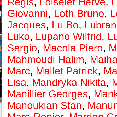
Régis
,
Loiselet Hervé
,
L
Giovanni
,
Loth Bruno
,
L
Jacques
,
Lu Bo
,
Lubran
Luko
,
Lupano Wilfrid
,
L
Sergio
,
Macola Piero
,
M
Mahmoudi Halim
,
Maiha
Marc
,
Mallet Patrick
,
Mal
Lisa
,
Mandryka Nikita
,
M
Manillier Georges
,
Man
Manoukian Stan
,
Manun
Marc-Renier
,
Mardon Gr