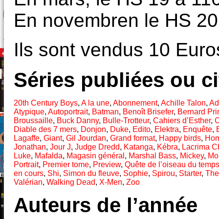
En novembren le HS 20
Ils sont vendus 10 Euro
Séries publiées ou c
20th Century Boys
,
A la une
,
Abonnement
,
Achille Talon
,
Ad
Atypique
,
Autoportrait
,
Batman
,
Benoît Brisefer
,
Bernard Pri
Broussaille
,
Buck Danny
,
Bulle-Trotteur
,
Cahiers d’Esther
,
C
Diable des 7 mers
,
Donjon
,
Duke
,
Edito
,
Elektra
,
Enquête
,
Lagaffe
,
Giant
,
Gil Jourdan
,
Grand format
,
Happy birds
,
Ho
Jonathan
,
Jour J
,
Judge Dredd
,
Katanga
,
Kébra
,
Lacrima Ch
Luke
,
Mafalda
,
Magasin général
,
Marshal Bass
,
Mickey
,
Mon
Portrait
,
Premier tome
,
Preview
,
Quête de l’oiseau du temp
en cours
,
Shi
,
Simon du fleuve
,
Sophie
,
Spirou
,
Starter
,
The
Valérian
,
Walking Dead
,
X-Men
,
Zoo
Auteurs de l’année