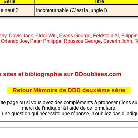
Série
Titre
e neuf ?
Incontournable (C’est la jungle !)
nny
,
Davis Jack
,
Elder Will
,
Evans George
,
Feldstein Al
,
Filippin
,
Orlando Joe
,
Peter Philippe
,
Roussos George
,
Severin John
,
T
s sites et bibliographie sur BDoubliees.com
Retour Mémoire de DBD deuxième série
tte page ou si vous avez des compléments à proposer (liens sur d
merci de l'indiquer à l'aide de ce formulaire.
 une question qui nécessite une réponse, n'oubliez pas d'indiqu