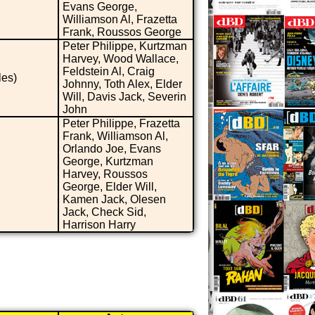
Evans George,
Williamson Al, Frazetta
Frank, Roussos George
Peter Philippe, Kurtzman
Harvey, Wood Wallace,
Feldstein Al, Craig
les)
Johnny, Toth Alex, Elder
Will, Davis Jack, Severin
John
Peter Philippe, Frazetta
Frank, Williamson Al,
Orlando Joe, Evans
George, Kurtzman
Harvey, Roussos
George, Elder Will,
Kamen Jack, Olesen
Jack, Check Sid,
Harrison Harry