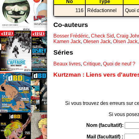
No
Type
116
Rédactionnel
Quoi d
Co-auteurs
Bosser Frédéric
,
Check Sid
,
Craig Joh
Kamen Jack
,
Olesen Jack
,
Olsen Jack
Séries
Beaux livres
,
Critique
,
Quoi de neuf ?
Kurtzman : Liens vers d'autre
Si vous trouvez des erreurs sur ce
Si vous posez
Nom (facultatif):
Mail (facultatif) :