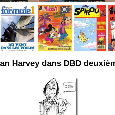
an Harvey dans DBD deuxièm