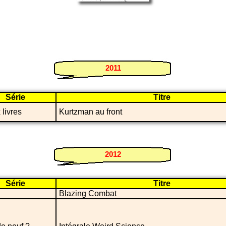
2011
Série
Titre
livres
Kurtzman au front
2012
Série
Titre
Blazing Combat