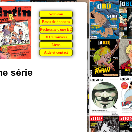
Nouveau
Bases de données
Recherche d'une BD
BD retrouvées
Liens
Aide et contact
e série