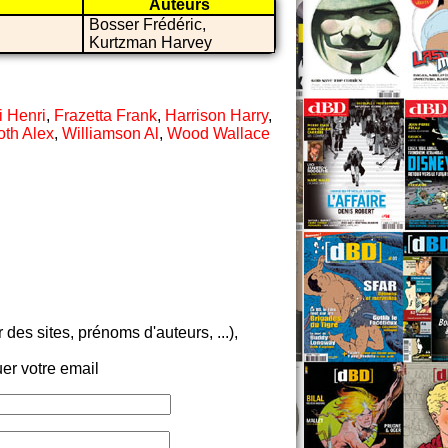
Auteurs
Bosser Frédéric,
Kurtzman Harvey
i Henri
,
Frazetta Frank
,
Harrison Harry
,
oth Alex
,
Williamson Al
,
Wood Wallace
es sites, prénoms d'auteurs, ...),
er votre email